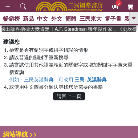
5
暢銷榜
新品
中文
外文
簡體
三民東大
電子書
親子
GO
國出版界指標大獎肯定！A.F. Steadman 獲年度作家，《史
、
熱搜：
東野圭吾
高希均教授回憶錄
建議您
、
、
、
The Odyssey
父親節
如果歷
檢查是否有錯別字或拼字錯誤的情形
、
、
史是一群喵
暑期推薦
國際布克
、
、
請以普遍的關鍵字重新搜尋
獎 臺灣漫遊錄
方念華
台灣的李
、
、
登輝時代
數學女孩：黎曼猜想
請嘗試使用其他語義相近的關鍵字或增加關鍵字字彙來重
偉大的迷走神經
新查詢
例如：三民英漢辭典，可改用
三民 英漢辭典
或使用中文圖書分類法尋找您所需要的書籍
請回上一頁
網站導航 >>