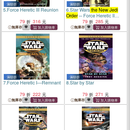
滿額折
滿額折
5.
Force Heretic III Reunion
6.
Star Wars
the New Jedi
Order
─ Force Heretic II
79
316
Refugee
79
285
無庫存
無庫存
滿額折
滿額折
7.
Force Heretic I―Remnant
8.
Star by Star
79
222
79
271
無庫存
無庫存