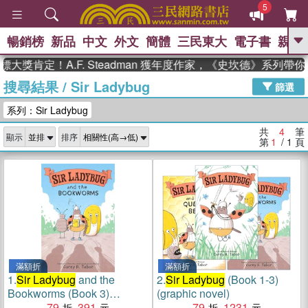
5
暢銷榜
新品
中文
外文
簡體
三民東大
電子書
親子
GO
大獎肯定！A.F. Steadman 獲年度作家，《史坎德》系列帶
搜尋結果
/
Sir Ladybug
、
熱搜：
東野圭吾
高希均教授回憶錄
篩選
、
、
、
The Odyssey
父親節
如果歷
系列：Sir Ladybug
、
、
史是一群喵
暑期推薦
國際布克
、
、
獎 臺灣漫遊錄
方念華
台灣的李
共
4
筆
顯示
排序
、
、
登輝時代
數學女孩：黎曼猜想
第
1
/ 1
頁
偉大的迷走神經
滿額折
滿額折
1.
Sir Ladybug
and the
2.
Sir Ladybug
(Book 1-3)
Bookworms (Book 3)
(graphic novel)
(graphic novel)
79
391
79
1231