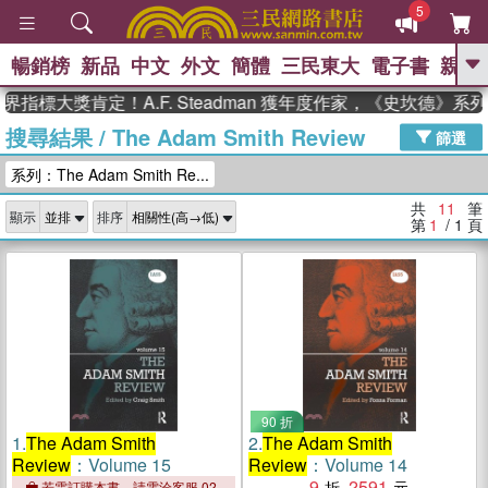
5
暢銷榜
新品
中文
外文
簡體
三民東大
電子書
親子
GO
指標大獎肯定！A.F. Steadman 獲年度作家，《史坎德》系
搜尋結果
/
The Adam Smith Review
、
熱搜：
東野圭吾
高希均教授回憶錄
篩選
、
、
、
The Odyssey
父親節
花開錦
系列：The Adam Smith Re...
、
、
、
繡
暑期推薦
方念華
台灣的
、
李登輝時代
數學女孩：黎曼猜想
共
11
筆
顯示
排序
、
、
偉大的迷走神經
如果歷史是一
第
1
/ 1
頁
、
群喵
臺灣漫遊錄
90 折
1.
The Adam Smith
2.
The Adam Smith
Review
：Volume 15
Review
：Volume 14
9
2591
若需訂購本書，請電洽客服 02-