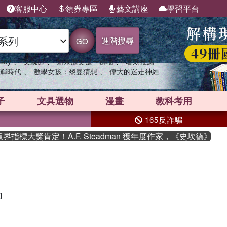
客服中心
領券專區
藝文講座
學習平台
進階搜尋
GO
、
、
、
sey
父親節
如果歷史是一群喵
暑期推薦
、
、
輝時代
數學女孩：黎曼猜想
偉大的迷走神經
子
文具選物
漫畫
教科考用
165反詐騙
指標大獎肯定！A.F. Steadman 獲年度作家，《史坎德》系
詢