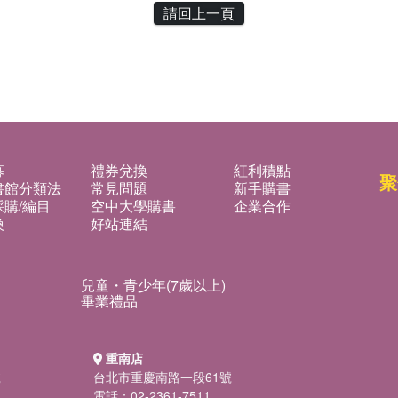
請回上一頁
募
禮券兌換
紅利積點
聚
書館分類法
常見問題
新手購書
購/編目
空中大學購書
企業合作
換
好站連結
兒童・青少年(7歲以上)
畢業禮品
重南店
號
台北市重慶南路一段61號
電話：02-2361-7511