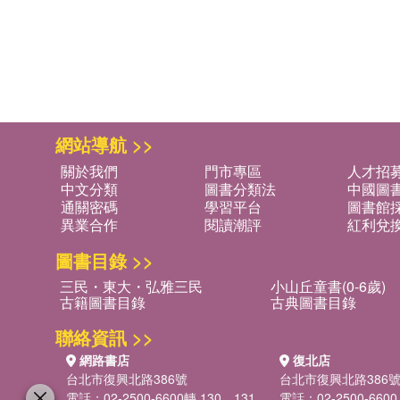
網站導航 >>
關於我們
門市專區
人才招
中文分類
圖書分類法
中國圖
通關密碼
學習平台
圖書館採
異業合作
閱讀潮評
紅利兌
圖書目錄 >>
三民・東大・弘雅三民
小山丘童書(0-6歲)
古籍圖書目錄
古典圖書目錄
聯絡資訊 >>
網路書店
復北店
台北市復興北路386號
台北市復興北路386
電話：02-2500-6600轉 130、131
電話：02-2500-6600