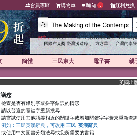
會員專區
購物車
通知
紅利兌換
5
、
、
熱搜：
東野圭吾
高希均教授回憶錄
The Odys
、
、
、
國際布克獎 臺灣漫遊錄
方念華
台灣的李登
文
簡體
三民東大
電子書
親
英國出版界
建議您
檢查是否有錯別字或拼字錯誤的情形
請以普遍的關鍵字重新搜尋
請嘗試使用其他語義相近的關鍵字或增加關鍵字字彙來重新查
例如：三民英漢辭典，可改用
三民 英漢辭典
或使用中文圖書分類法尋找您所需要的書籍