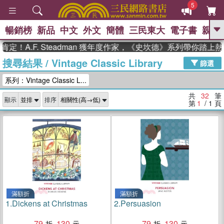
5
暢銷榜
新品
中文
外文
簡體
三民東大
電子書
親子
GO
.F. Steadman 獲年度作家，《史坎德》系列帶你踏上熱血奇
搜尋結果
/
Vintage Classic Library
、
、
熱搜：
東野圭吾
The Odyssey
篩選
、
、
父親節
如果歷史是一群喵
暑期
系列：Vintage Classic L...
、
、
推薦
國際布克獎 臺灣漫遊錄
方
、
、
念華
台灣的李登輝時代
數學女
共
32
筆
顯示
排序
、
孩：黎曼猜想
偉大的迷走神經
第
1
/ 1
頁
滿額折
滿額折
1.
Dickens at Christmas
2.
Persuasion
79
130
79
130