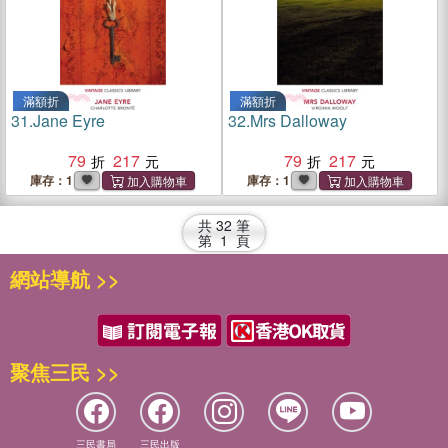
滿額折
滿額折
31.
Jane Eyre
32.
Mrs Dalloway
79
217
79
217
庫存：1
庫存：1
共
32
筆
第
1
頁
網站導航 >>
聚焦三民 >>
三民書局
三民出版