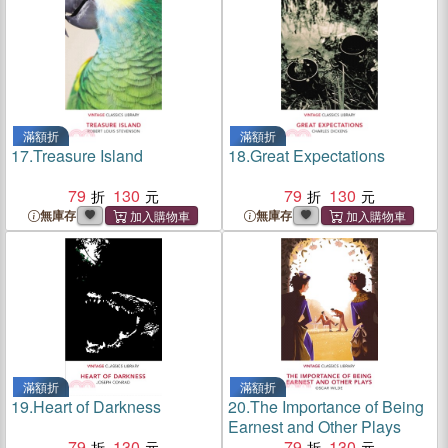
滿額折
滿額折
17.
Treasure Island
18.
Great Expectations
79
130
79
130
無庫存
無庫存
滿額折
滿額折
19.
Heart of Darkness
20.
The Importance of Being
Earnest and Other Plays
79
130
79
130