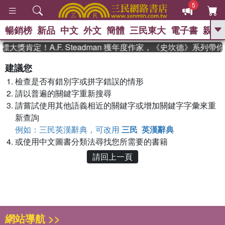
5
暢銷榜
新品
中文
外文
簡體
三民東大
電子書
親子
GO
大獎肯定！A.F. Steadman 獲年度作家，《史坎德》系列帶
、
熱搜：
東野圭吾
高希均教授回憶錄
建議您
、
、
、
The Odyssey
父親節
如果歷
檢查是否有錯別字或拼字錯誤的情形
、
、
史是一群喵
暑期推薦
國際布克
、
、
請以普遍的關鍵字重新搜尋
獎 臺灣漫遊錄
方念華
台灣的李
、
、
登輝時代
數學女孩：黎曼猜想
請嘗試使用其他語義相近的關鍵字或增加關鍵字字彙來重
偉大的迷走神經
新查詢
例如：三民英漢辭典，可改用
三民 英漢辭典
或使用中文圖書分類法尋找您所需要的書籍
請回上一頁
網站導航 >>