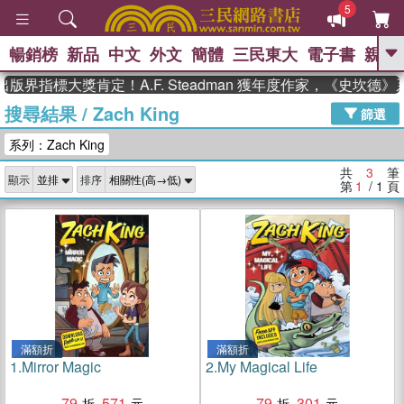
5
暢銷榜
新品
中文
外文
簡體
三民東大
電子書
親子
GO
版界指標大獎肯定！A.F. Steadman 獲年度作家，《史坎德
搜尋結果
/
Zach King
、
熱搜：
東野圭吾
高希均教授回憶錄
篩選
、
、
、
The Odyssey
父親節
如果歷
系列：Zach King
、
、
史是一群喵
暑期推薦
國際布克
、
、
獎 臺灣漫遊錄
方念華
台灣的李
共
3
筆
顯示
排序
、
、
登輝時代
數學女孩：黎曼猜想
第
1
/ 1
頁
偉大的迷走神經
滿額折
滿額折
1.
Mirror Magic
2.
My Magical Life
79
571
79
301