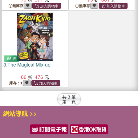
無庫存
無庫存
66 折
3.
The Magical Mix-up
66
476
庫存：1
共
3
筆
第
1
頁
網站導航 >>