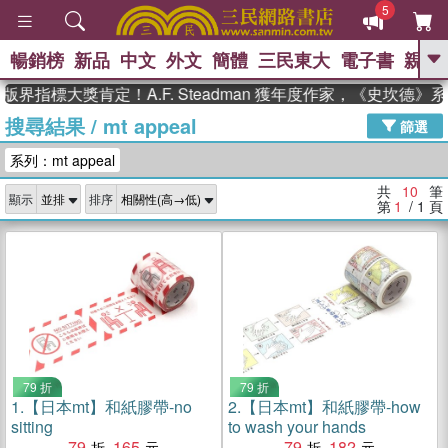
5
暢銷榜
新品
中文
外文
簡體
三民東大
電子書
親子
GO
界指標大獎肯定！A.F. Steadman 獲年度作家，《史坎德》
搜尋結果
/
mt appeal
、
、
熱搜：
東野圭吾
The Odyssey
篩選
、
、
父親節
如果歷史是一群喵
暑期
系列：mt appeal
、
、
推薦
國際布克獎 臺灣漫遊錄
方
、
、
念華
台灣的李登輝時代
數學女
共
10
筆
顯示
排序
、
孩：黎曼猜想
偉大的迷走神經
第
1
/ 1
頁
79 折
79 折
1.
【日本mt】和紙膠帶-no
2.
【日本mt】和紙膠帶-how
sitting
to wash your hands
79
165
79
182