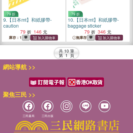
79 折
79 折
9.
【日本mt】和紙膠帶-
10.
【日本mt】和紙膠帶-
caution
baggage sticker
79
146
79
346
庫存：1
無庫存
共
10
筆
第
1
頁
網站導航 >>
聚焦三民 >>
三民書局
三民出版