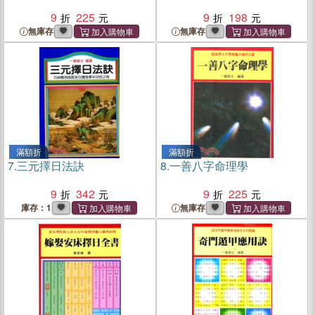
9
225
9
198
無庫存
無庫存
滿額折
滿額折
7.
三元擇日法訣
8.
一善八字命理學
9
342
9
225
庫存：1
無庫存