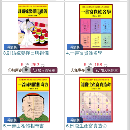
滿額折
滿額折
3.
訂婚嫁娶擇日與禮儀
4.
一善富貴姓名學
9
252
9
198
無庫存
無庫存
滿額折
滿額折
5.
一善面相體相奇書
6.
剖腹生產富貴造命