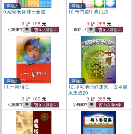
滿額折
滿額折
9.
嫁娶安床擇日全書
10.
奇門遁甲應用訣
9
198
9
288
無庫存
庫存：1
滿額折
滿額折
11.
一善相法
12.
陽宅地理好運來－古今風
水集成20
9
180
9
288
無庫存
無庫存