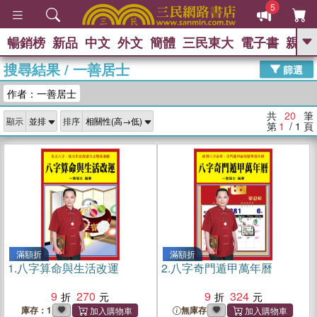
5
暢銷榜
新品
中文
外文
簡體
三民東大
電子書
親子
GO
搜尋結果
/
一善居士
篩選
熱搜：
作者：一善居士
共
20
筆
顯示
排序
第
1
/ 1
頁
滿額折
滿額折
1.
八字算命與生活改運
2.
八字奇門遁甲萬年曆
9
270
9
324
庫存：1
無庫存