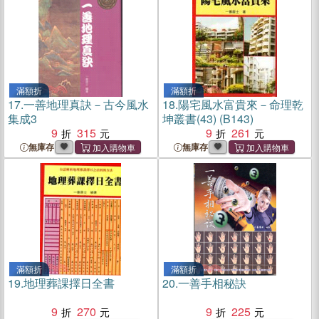
滿額折
滿額折
17.
一善地理真訣－古今風水
18.
陽宅風水富貴來－命理乾
集成3
坤叢書(43) (B143)
9
315
9
261
無庫存
無庫存
滿額折
滿額折
19.
地理葬課擇日全書
20.
一善手相秘訣
9
270
9
225