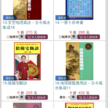
滿額折
滿額折
13.
玄空地理真訣－古今風水
14.
一善卜卦奇書
集成18
9
270
9
288
無庫存
無庫存
滿額折
滿額折
15.
陰陽宅斷訣
16.
地理羅盤應用訣－古今風
水集成11
9
225
9
432
無庫存
庫存：1