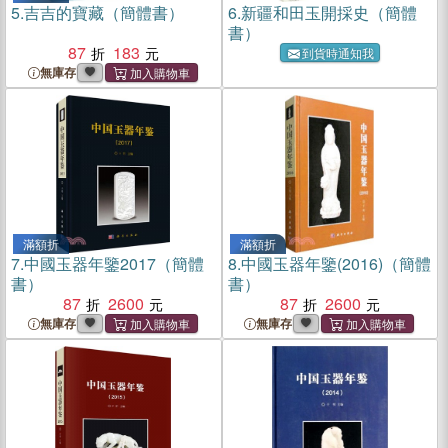
5.
吉吉的寶藏（簡體書）
6.
新疆和田玉開採史（簡體
書）
87
183
到貨時通知我
無庫存
滿額折
滿額折
7.
中國玉器年鑒2017（簡體
8.
中國玉器年鑒(2016)（簡體
書）
書）
87
2600
87
2600
無庫存
無庫存