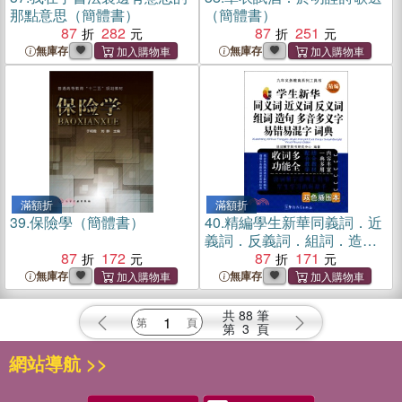
那點意思（簡體書）
（簡體書）
87
282
87
251
無庫存
無庫存
滿額折
滿額折
39.
保險學（簡體書）
40.
精編學生新華同義詞．近
義詞．反義詞．組詞．造
87
172
句．多音多義字．易錯易混
87
171
字詞典(新版．新版．雙色插
無庫存
無庫存
圖本)（簡體書）
共
88
筆
第
3
頁
網站導航 >>