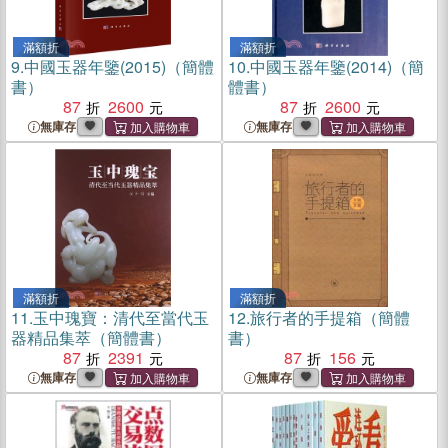
滿額折
滿額折
9.
中國玉器年鑒(2015)（簡體
10.
中國玉器年鑒(2014)（簡
書）
體書）
87
2600
87
2600
無庫存
無庫存
滿額折
滿額折
11.
玉中瑰寶：清代至當代玉
12.
旅行者的手提箱（簡體
器精品集萃（簡體書）
書）
87
2391
87
156
無庫存
無庫存