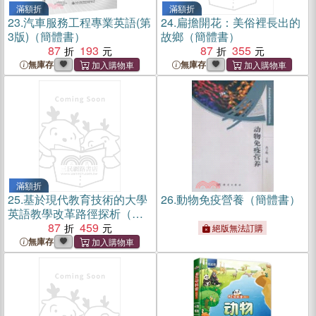
滿額折
滿額折
23.
汽車服務工程專業英語(第
24.
扁擔開花：美俗裡長出的
3版)（簡體書）
故鄉（簡體書）
87
193
87
355
無庫存
無庫存
滿額折
25.
基於現代教育技術的大學
26.
動物免疫營養（簡體書）
英語教學改革路徑探析（簡
體書）
87
459
絕版無法訂購
無庫存