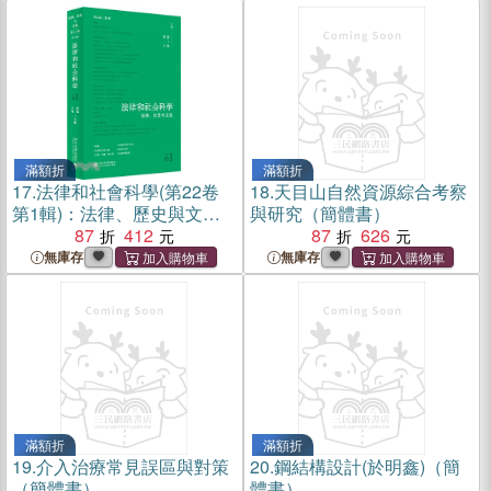
滿額折
滿額折
17.
法律和社會科學(第22卷
18.
天目山自然資源綜合考察
第1輯)：法律、歷史與文化
與研究（簡體書）
（簡體書）
87
412
87
626
無庫存
無庫存
滿額折
滿額折
19.
介入治療常見誤區與對策
20.
鋼結構設計(於明鑫)（簡
（簡體書）
體書）