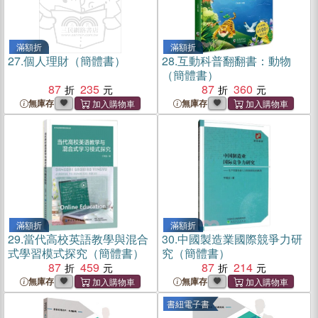
滿額折
滿額折
27.
個人理財（簡體書）
28.
互動科普翻翻書：動物
（簡體書）
87
235
87
360
無庫存
無庫存
滿額折
滿額折
29.
當代高校英語教學與混合
30.
中國製造業國際競爭力研
式學習模式探究（簡體書）
究（簡體書）
87
459
87
214
無庫存
無庫存
書紐電子書