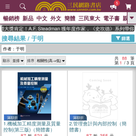
5
暢銷榜
新品
中文
外文
簡體
三民東大
電子書
親子
GO
定！A.F. Steadman 獲年度作家，《史坎德》系列帶你踏上
搜尋結果
/
于明
、
熱搜：
東野圭吾
高希均教授回憶錄
篩選
、
、
、
The Odyssey
父親節
如果歷
作者：于明
、
、
史是一群喵
暑期推薦
國際布克
、
、
獎 臺灣漫遊錄
方念華
台灣的李
共
88
筆
顯示
排序
、
、
登輝時代
數學女孩：黎曼猜想
第
1
/ 3
頁
偉大的迷走神經
滿額折
滿額折
1.
機械加工精度測量及質量
2.
管理會計與內部控制（簡
控制(第三版)（簡體書）
體書）
87
521
87
355