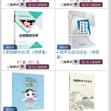
無庫存
無庫存
滿額折
滿額折
3.
動物解剖生理（簡體書）
4.
標準化從頭談起（簡體
書）
87
251
無庫存
無庫存
滿額折