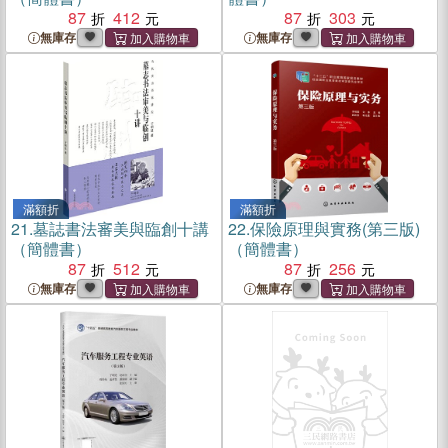
87
412
87
303
無庫存
無庫存
滿額折
滿額折
21.
墓誌書法審美與臨創十講
22.
保險原理與實務(第三版)
（簡體書）
（簡體書）
87
512
87
256
無庫存
無庫存