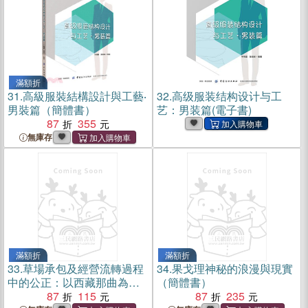
滿額折
31.
高級服裝結構設計與工藝‧
32.
高级服装结构设计与工
男裝篇（簡體書）
艺：男装篇(電子書)
87
355
無庫存
滿額折
滿額折
33.
草場承包及經營流轉過程
34.
果戈理神秘的浪漫與現實
中的公正：以西藏那曲為例
（簡體書）
（簡體書）
87
115
87
235