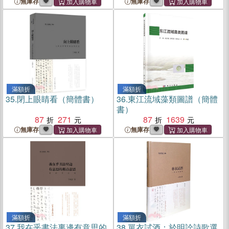
無庫存
無庫存
滿額折
滿額折
35.
閉上眼睛看（簡體書）
36.
東江流域藻類圖譜（簡體
書）
87
271
87
1639
無庫存
無庫存
滿額折
滿額折
37.
我在乎書法裏邊有意思的
38.
單衣試酒：於明詮詩歌選