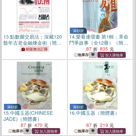
滿額折
13.
點數圖交易法：深藏120
14.
愛看連環畫·第1輯：革命
餘年古老金融煉金術（簡體
鬥爭故事（全12冊）（簡體
書）
書）
87
835
絕版無法訂購
無庫存
滿額折
滿額折
15.
中國玉器(CHINESE
16.
中國玉器（簡體書）
JADE)（簡體書）
87
470
87
219
無庫存
無庫存