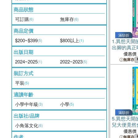
商品狀態
可訂購
無庫存
(6)
(6)
商品定價
滿額折
$200~$399
$800以上
(5)
(1)
1.
異想天開
出腳的真正
出版日期
優惠價
無庫存
2024~2025
2022~2023
(1)
(5)
裝訂方式
平裝
(5)
適讀年齡
小學中年級
小學
(3)
(5)
滿額折
出版社/品牌
5.
異想天開
兒大便竟然
小角落文化
(6)
優惠價
作者
無庫存