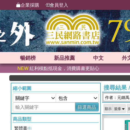
企業採購
會員登入
暢銷榜
新品
推薦
中文
外
NEW
紅利積點抵現金，消費購書更貼心
搜尋結果
縮小範圍
作者：元鍾禹
篩選商品
顯示
商品類型
繁體書
(6)