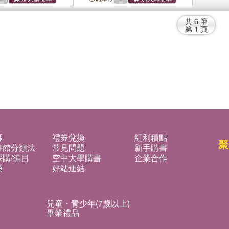
共
6
筆
第
1
頁
募
禮券兌換
紅利積點
聚
書館分類法
常見問題
新手購書
購/編目
空中大學購書
企業合作
換
好站連結
兒童・青少年(7歲以上)
畢業禮品