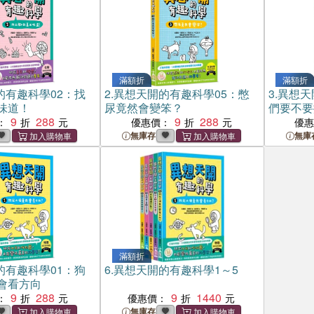
滿額折
滿額折
的有趣科學02：找
2.
異想天開的有趣科學05：憋
3.
異想天
味道！
尿竟然會變笨？
們要不要
9
288
9
288
：
優惠價：
優
無庫存
無庫
滿額折
的有趣科學01：狗
6.
異想天開的有趣科學1～5
會看方向
9
288
9
1440
：
優惠價：
無庫存