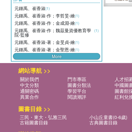
元鍾禹、崔香淑
(1)
元鍾禹、崔香淑-作；李哲旻-繪
(1)
元鍾禹、崔香淑-作；金成淵-繪
(1)
元鍾禹、崔香淑-作；魏茲曼資優教育學
(1)
院-監修
元鍾禹、崔香淑-著；金旻貞-繪
(1)
元鍾禹、崔香淑-著；金聖恩-繪
(1)
More
網站導航 >>
關於我們
門市專區
人才招
中文分類
圖書分類法
中國圖
通關密碼
學習平台
圖書館採
異業合作
閱讀潮評
紅利兌
圖書目錄 >>
三民・東大・弘雅三民
小山丘童書(0-6歲)
古籍圖書目錄
古典圖書目錄