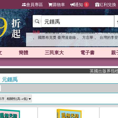
會員專區
購物車
通知
紅利兌換
5
、
、
熱搜：
東野圭吾
高希均教授回憶錄
The Odys
、
、
、
國際布克獎 臺灣漫遊錄
方念華
台灣的李登
文
簡體
三民東大
電子書
親
英國出版界指標大獎肯
/
元鍾禹
排序