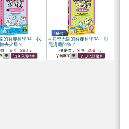
滿額折
開的有趣科學04：我
4.
異想天開的有趣科學03：用
搬去火星？
屁溝通的魚？
9
288
9
288
惠價：
優惠價：
存
無庫存