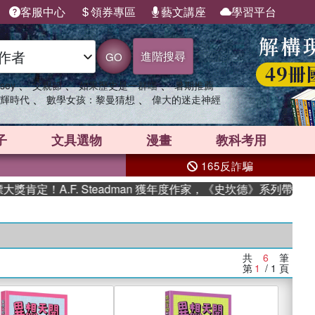
客服中心
領券專區
藝文講座
學習平台
進階搜尋
GO
、
、
、
sey
父親節
如果歷史是一群喵
暑期推薦
、
、
輝時代
數學女孩：黎曼猜想
偉大的迷走神經
子
文具選物
漫畫
教科考用
165反詐騙
定！A.F. Steadman 獲年度作家，《史坎德》系列帶你踏
共
6
筆
第
1
/ 1
頁