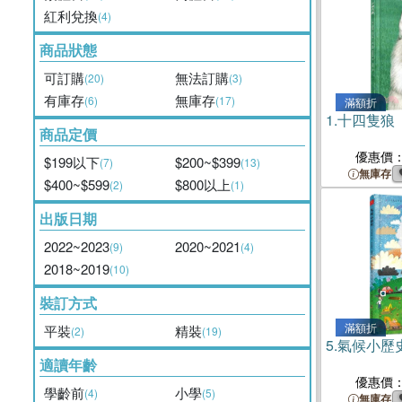
紅利兌換
(4)
商品狀態
可訂購
無法訂購
(20)
(3)
有庫存
無庫存
(6)
(17)
滿額折
1.
十四隻狼
商品定價
優惠價
$199以下
$200~$399
(7)
(13)
無庫存
$400~$599
$800以上
(2)
(1)
出版日期
2022~2023
2020~2021
(9)
(4)
2018~2019
(10)
裝訂方式
滿額折
平裝
精裝
(2)
(19)
5.
氣候小歷史
適讀年齡
優惠價
學齡前
小學
(4)
(5)
無庫存