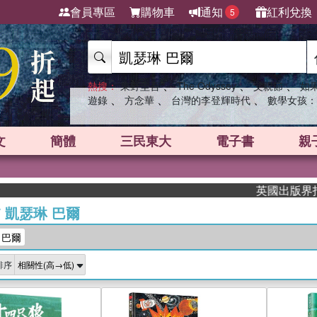
會員專區
購物車
通知
紅利兌換
5
、
、
、
熱搜：
東野圭吾
The Odyssey
父親節
如
、
、
、
遊錄
方念華
台灣的李登輝時代
數學女孩：
文
簡體
三民東大
電子書
親
英國出版界指標大獎肯
/
凱瑟琳 巴爾
 巴爾
排序