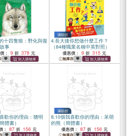
滿額折
的十四隻狼：野化與復
4.
長大後你想做什麼工作？
故事
（84種職業名稱中英對照）
9
378
9
315
惠價：
優惠價：
2
無庫存
滿額折
我喜歡你的理由：聰明
8.
10個我喜歡你的理由：呆萌
簡體書）
的熊（簡體書）
87
156
87
156
價：
優惠價：
存
無庫存