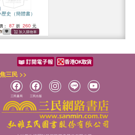
小歷史（簡體書）
87
260
價：
存
焦三民 >>
三民書局
三民出版