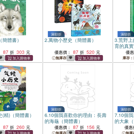
滿額折
滿額折
（簡體書）
2.
萬物小歷史（簡體書）
3.
荒野上
育的真實
87
303
87
520
：
優惠價：
優
無庫存
庫存：
滿額折
滿額折
(精)（簡體書）
6.
10個我喜歡你的理由：長壽
7.
10個
的海龜（簡體書）
的大象（
87
260
87
156
：
優惠價：
優惠
無庫存
無庫