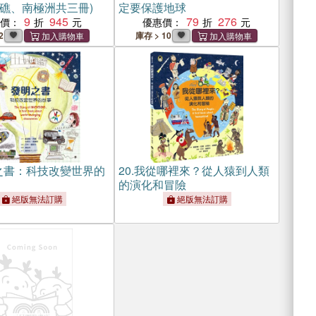
礁、南極洲共三冊)
定要保護地球
9
945
79
276
惠價：
優惠價：
2
庫存 > 10
之書：科技改變世界的
20.
我從哪裡來？從人猿到人類
的演化和冒險
絕版無法訂購
絕版無法訂購