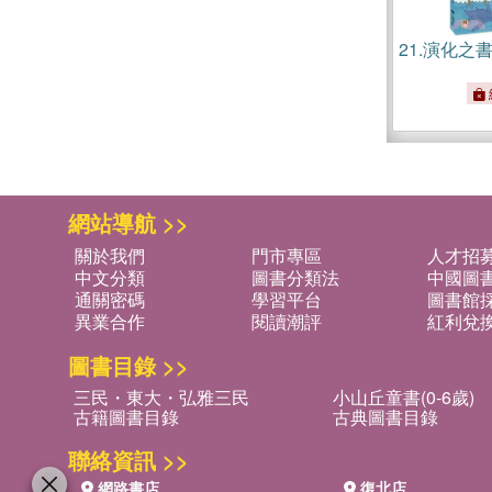
21.
演化之
網站導航 >>
關於我們
門市專區
人才招
中文分類
圖書分類法
中國圖
通關密碼
學習平台
圖書館採
異業合作
閱讀潮評
紅利兌
圖書目錄 >>
三民・東大・弘雅三民
小山丘童書(0-6歲)
古籍圖書目錄
古典圖書目錄
聯絡資訊 >>
網路書店
復北店