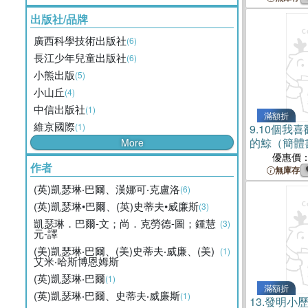
出版社/品牌
廣西科學技術出版社
(6)
長江少年兒童出版社
(6)
小熊出版
(5)
小山丘
(4)
中信出版社
(1)
滿額折
維京國際
(1)
9.
10個我
的鯨（簡體
More
優惠價
作者
無庫存
(英)凱瑟琳‧巴爾、漢娜可‧克盧洛
(6)
(英)凱瑟琳•巴爾、(英)史蒂夫•威廉斯
(3)
凱瑟琳．巴爾-文；尚．克勞德-圖；鍾慧
(3)
元-譯
(美)凱瑟琳‧巴爾、(美)史蒂夫‧威廉、(美)
(1)
艾米‧哈斯博恩姆斯
(英)凱瑟琳‧巴爾
(1)
滿額折
(英)凱瑟琳‧巴爾、史蒂夫‧威廉斯
(1)
13.
發明小