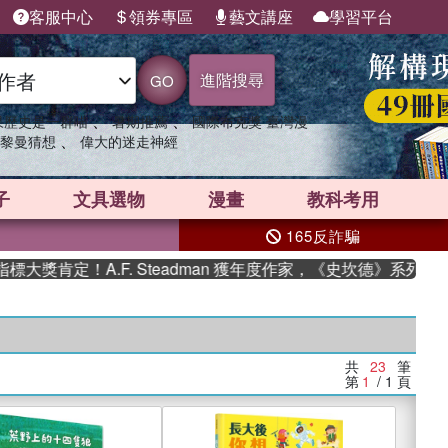
客服中心
領券專區
藝文講座
學習平台
進階搜尋
GO
、
、
果歷史是一群喵
暑期推薦
國際布克獎 臺灣漫
、
黎曼猜想
偉大的迷走神經
子
文具選物
漫畫
教科考用
165反詐騙
定！A.F. Steadman 獲年度作家，《史坎德》系列帶你踏
共
23
筆
第
1
/ 1
頁