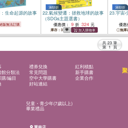
滿額折
滿額折
書：生命起源的故事
22.
氣候變遷：拯救地球的故事
23.
宇宙
（SDGs主題選書）
9
324
優惠價：
優惠
絕版無法訂購
庫存：3
無庫
共
23
筆
第
1
頁
募
禮券兌換
紅利積點
聚
書館分類法
常見問題
新手購書
購/編目
空中大學購書
企業合作
換
好站連結
兒童・青少年(7歲以上)
畢業禮品
重南店