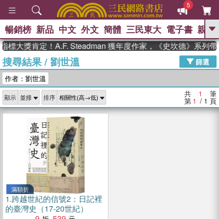
5
暢銷榜
新品
中文
外文
簡體
三民東大
電子書
親子
GO
標大獎肯定！A.F. Steadman 獲年度作家，《史坎德》系列
搜尋結果
/
劉世溫
、
熱搜：
東野圭吾
高希均教授回憶錄
篩選
、
、
、
The Odyssey
父親節
如果歷
作者：劉世溫
、
、
史是一群喵
暑期推薦
國際布克
、
、
獎 臺灣漫遊錄
方念華
台灣的李
共
1
筆
顯示
排序
、
、
登輝時代
數學女孩：黎曼猜想
第
1
/ 1
頁
偉大的迷走神經
滿額折
1.
跨越世紀的信號2：日記裡
的臺灣史（17-20世紀）
9
539