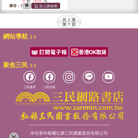
庫存：1
共
1
筆
第
1
頁
網站導航 >>
聚焦三民 >>
三民書局
三民出版
本站著作權屬弘雅三民圖書股份有限公司