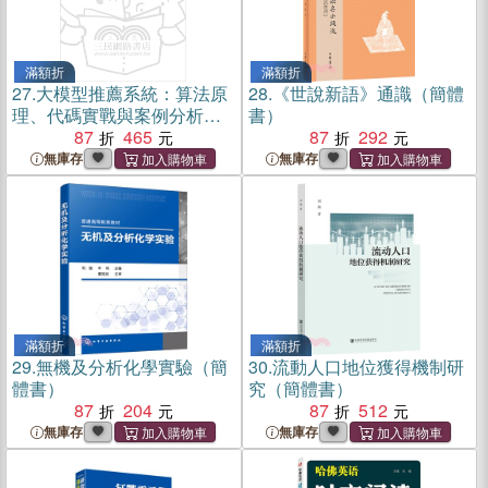
滿額折
滿額折
27.
大模型推薦系統：算法原
28.
《世說新語》通識（簡體
理、代碼實戰與案例分析
書）
（簡體書）
87
465
87
292
無庫存
無庫存
滿額折
滿額折
29.
無機及分析化學實驗（簡
30.
流動人口地位獲得機制研
體書）
究（簡體書）
87
204
87
512
無庫存
無庫存