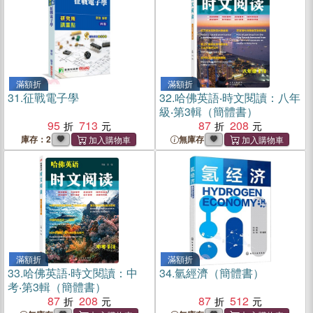
滿額折
滿額折
31.
征戰電子學
32.
哈佛英語‧時文閱讀：八年
級‧第3輯（簡體書）
95
713
87
208
庫存：2
無庫存
滿額折
滿額折
33.
哈佛英語‧時文閱讀：中
34.
氫經濟（簡體書）
考‧第3輯（簡體書）
87
208
87
512