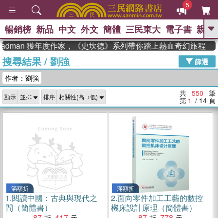
5
暢銷榜
新品
中文
外文
簡體
三民東大
電子書
親子
GO
adman 獲年度作家，《史坎德》系列帶你踏上熱血奇幻旅程
搜尋結果
/
劉強
、
、
熱搜：
東野圭吾
The Odyssey
篩選
、
、
父親節
如果歷史是一群喵
暑期
作者：劉強
、
、
推薦
國際布克獎 臺灣漫遊錄
方
、
、
念華
台灣的李登輝時代
數學女
共
550
筆
顯示
排序
、
孩：黎曼猜想
偉大的迷走神經
第
1
/ 14
頁
滿額折
滿額折
1.
閱讀中國：古典與現代之
2.
面向零件加工工藝的數控
間（簡體書）
機床設計原理（簡體書）
87
417
87
778