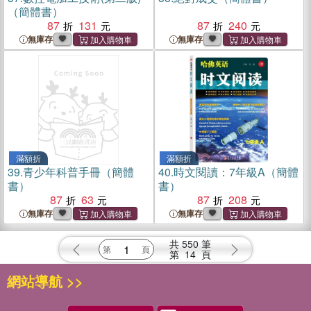
（簡體書）
87
131
87
240
無庫存
無庫存
滿額折
滿額折
39.
青少年科普手冊（簡體
40.
時文閱讀：7年級A（簡體
書）
書）
87
63
87
208
無庫存
無庫存
共
550
筆
第
14
頁
網站導航 >>