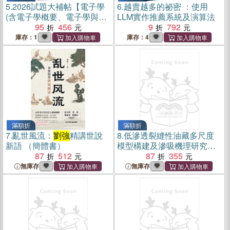
5.
2026試題大補帖【電子學
6.
越賣越多的祕密 ：使用
(含電子學概要、電子學與電
LLM實作推薦系統及演算法
路學)】(108～114年試題)申
95
456
9
792
論題型
庫存：1
庫存：4
滿額折
滿額折
7.
亂世風流：
劉強
精講世說
8.
低滲透裂縫性油藏多尺度
新語 （簡體書）
模型構建及滲吸機理研究
87
512
（簡體書）
87
355
無庫存
無庫存