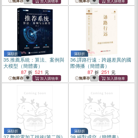
無庫存
無庫存
滿額折
滿額折
35.
推薦系統：算法、案例與
36.
譯路行遠：跨越差異的國
大模型（簡體書）
際傳播（簡體書）
87
521
87
251
無庫存
無庫存
滿額折
滿額折
37.
數控電加工技術(第二版)
38.
絕對成交（簡體書）