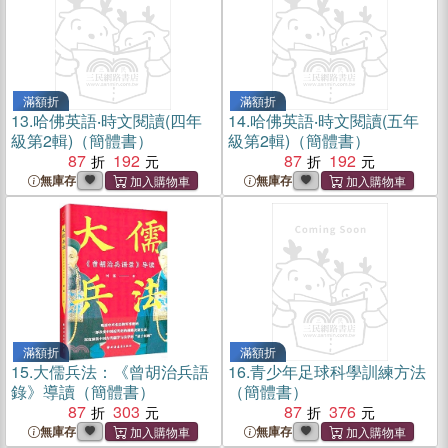
滿額折
滿額折
13.
哈佛英語‧時文閱讀(四年
14.
哈佛英語‧時文閱讀(五年
級第2輯)（簡體書）
級第2輯)（簡體書）
87
192
87
192
無庫存
無庫存
滿額折
滿額折
15.
大儒兵法：《曾胡治兵語
16.
青少年足球科學訓練方法
錄》導讀（簡體書）
（簡體書）
87
303
87
376
無庫存
無庫存