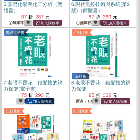
5.
基礎化學與化工分析（簡
6.
現代測控技術與系統(第2
體書）
版)（簡體書）
87
287
87
360
無庫存
無庫存
書紐電子書
紅利兌換
滿額折
7.
老眼不昏花：銀髮族的視
8.
老眼不昏花：銀髮族的視
力保健(電子書)
力保健
75
293
85
332
庫存 > 10
紅利兌換
紅利兌換