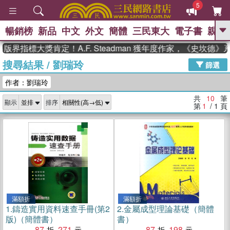
5
暢銷榜
新品
中文
外文
簡體
三民東大
電子書
親子
GO
界指標大獎肯定！A.F. Steadman 獲年度作家，《史坎德
搜尋結果
/
劉瑞玲
、
熱搜：
東野圭吾
高希均教授回憶錄
篩選
、
、
、
The Odyssey
父親節
如果歷
作者：劉瑞玲
、
、
史是一群喵
暑期推薦
國際布克
、
、
獎 臺灣漫遊錄
方念華
台灣的李
共
10
筆
顯示
排序
、
、
登輝時代
數學女孩：黎曼猜想
第
1
/ 1
頁
偉大的迷走神經
滿額折
滿額折
1.
鑄造實用資料速查手冊(第2
2.
金屬成型理論基礎（簡體
版)（簡體書）
書）
87
271
87
198