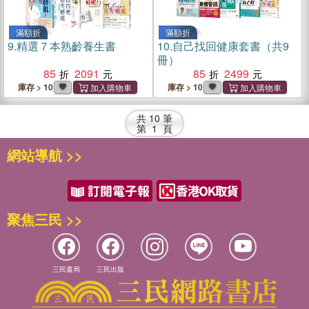
滿額折
滿額折
9.
精選７本熟齡養生書
10.
自己找回健康套書（共9
冊）
85
2091
85
2499
庫存 > 10
庫存 > 10
共
10
筆
第
1
頁
網站導航 >>
聚焦三民 >>
三民書局
三民出版