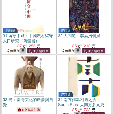
滿額折
滿額折
31.
留守中國：中國農村留守
32.
人間道：李素貞個展
人口研究（簡體書）
87
256
85
213
無庫存
無庫存
滿額折
33.
光：臺灣文化的啟蒙與自
34.
南方作為相遇之所：
覺
South Plus: 大南方多元史觀
特藏室（I）
85
723
絕版無法訂購