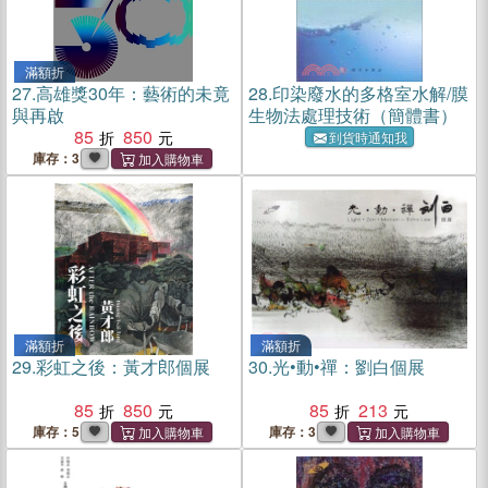
滿額折
27.
高雄獎30年：藝術的未竟
28.
印染廢水的多格室水解/膜
與再啟
生物法處理技術（簡體書）
85
850
到貨時通知我
庫存：3
滿額折
滿額折
29.
彩虹之後：黃才郎個展
30.
光•動•禪：劉白個展
85
850
85
213
庫存：5
庫存：3