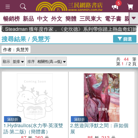
5
暢銷榜
新品
中文
外文
簡體
三民東大
電子書
親子
GO
eadman 獲年度作家，《史坎德》系列帶你踏上熱血奇幻旅程
搜尋結果
/
吳慧芳
、
熱搜：
東野圭吾
高希均教授回憶錄
篩選
、
、
、
The Odyssey
父親節
如果歷
作者：吳慧芳
、
、
史是一群喵
暑期推薦
國際布克
、
、
獎 臺灣漫遊錄
方念華
台灣的李
共
44
筆
顯示
排序
、
、
登輝時代
數學女孩：黎曼猜想
第
1
/ 2
頁
偉大的迷走神經
滿額折
滿額折
1.
Hydraulics(水力學‧英漢雙
2.
悠遊與淨默之間：薛如個
語‧第二版)（簡體書）
展
87
260
85
213