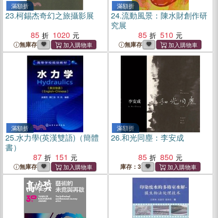
滿額折
滿額折
23.
柯錫杰奇幻之旅攝影展
24.
流動風景：陳水財創作研
究展
85
1020
85
510
無庫存
無庫存
滿額折
滿額折
25.
水力學(英漢雙語)（簡體
26.
和光同塵：李安成
書）
87
151
85
850
無庫存
庫存：3