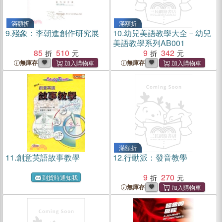
滿額折
滿額折
9.
殘象：李朝進創作研究展
10.
幼兒美語教學大全－幼兒
美語教學系列AB001
85
510
9
342
無庫存
無庫存
滿額折
11.
創意英語故事教學
12.
行動派：發音教學
9
270
到貨時通知我
無庫存