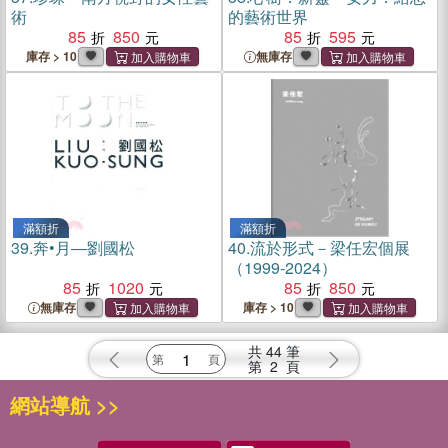
術
的藝術世界
85
850
85
595
庫存 > 10
無庫存
滿額折
滿額折
39.
奔•月―劉國松
40.
流於形式－梁任宏個展
（1999-2024）
85
1020
85
850
無庫存
庫存 > 10
共
44
筆
第
2
頁
網站導航 >>