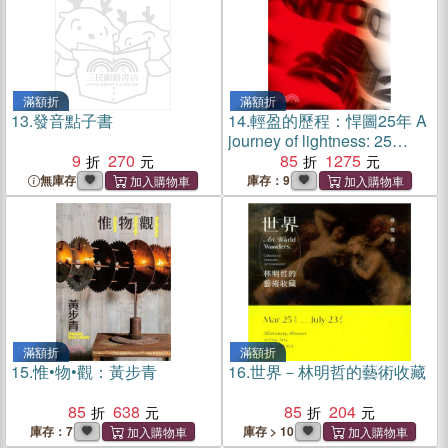
滿額折
滿額折
13.
發音點子書
14.
輕盈的歷程：悍圖25年 A
journey of lightness: 25
9
270
years of Hantoo
85
1275
無庫存
庫存：9
滿額折
滿額折
15.
惟•物•觀：黃步青
16.
世界－林明哲的藝術收藏
85
638
85
204
庫存：7
庫存 > 10