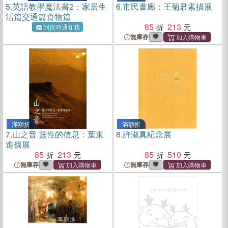
5.
英語教學魔法書2：家居生
6.
市民畫廊：王菊君素描展
活篇交通篇食物篇
85
213
到貨時通知我
無庫存
滿額折
滿額折
7.
山之音 靈性的信息：葉東
8.
許淑真紀念展
進個展
85
213
85
510
無庫存
無庫存