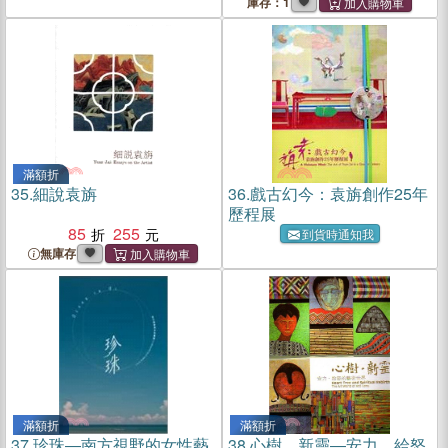
庫存：1
滿額折
35.
細說袁旃
36.
戲古幻今：袁旃創作25年
歷程展
85
255
到貨時通知我
無庫存
滿額折
滿額折
37.
珍珠―南方視野的女性藝
38.
心樹．新靈―安力．給怒