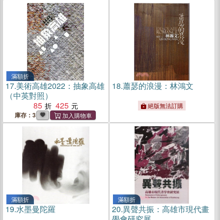
滿額折
17.
美術高雄2022：抽象高雄
18.
蕭瑟的浪漫：林鴻文
（中英對照）
85
425
絕版無法訂購
庫存：3
滿額折
滿額折
19.
水墨曼陀羅
20.
異聲共振：高雄市現代畫
學會研究展