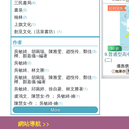
三民書局
(4)
紅利兌換
書泉
(2)
翰林
(2)
上旗文化
(1)
創見文化（活泉書坊）
(1)
作者
90 折
吳敏綺、胡琬瑞、陳雅雯、趙悅伶、鄭佳
(3)
9.
普通型高
樺、顏嘉儀─編著
(二)
吳敏綺
(2)
優惠價
吳敏綺、林文勝
(1)
無庫存
吳敏綺、胡琬瑞、陳雅雯、趙悅伶、鄭佳
(1)
樺、顏嘉儀-編著
吳敏綺、邱琬婷、徐自菱、林文勝著
(1)
盧鴻文、陳慧女-作 ； 吳敏綺-繪
(1)
陳慧女-作 ； 吳敏綺-繪
(1)
More
網站導航 >>