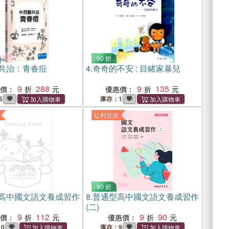
90 折
共治：青春痘
4.
奇奇的不安 : 目睹家暴兒
9
288
9
135
惠價：
優惠價：
5
庫存：1
紅利兌換
90 折
高中國文語文養成習作
8.
普通型高中國文語文養成習作
(二)
9
112
9
90
惠價：
優惠價：
10
庫存：9