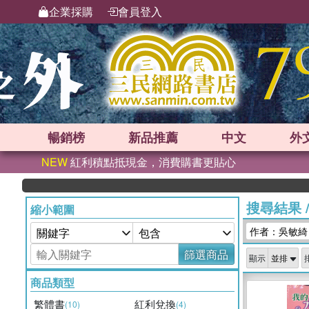
企業採購
會員登入
暢銷榜
新品
推薦
中文
外
NEW
紅利積點抵現金，消費購書更貼心
搜尋結果
縮小範圍
作者：吳敏綺
篩選商品
顯示
商品類型
繁體書
紅利兌換
(10)
(4)