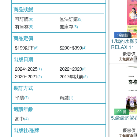
商品狀態
可訂購
無法訂購
(8)
(2)
有庫存
無庫存
(5)
(5)
滿額折
商品定價
1.
我的水顏
RELAX 11
$199以下
$200~$399
(6)
(4)
優惠價
出版日期
無庫存
2024~2025
2022~2023
(1)
(2)
2020~2021
2017年以前
(2)
(5)
裝訂方式
平裝
精裝
(7)
(1)
適讀年齡
90 折
5.
豪豪的祕密
高中
(4)
出版社/品牌
優惠價
無庫存