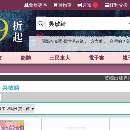
會員專區
購物車
通知
紅利兌換
5
、
、
熱搜：
東野圭吾
高希均教授回憶錄
The Odys
、
、
、
國際布克獎 臺灣漫遊錄
方念華
台灣的李登
文
簡體
三民東大
電子書
親
英國出版界指標大
/
吳敏綺
排序