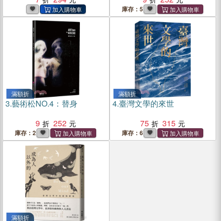
庫存：5
滿額折
滿額折
3.
藝術松NO.4：替身
4.
臺灣文學的來世
9
252
75
315
庫存：2
庫存：6
滿額折