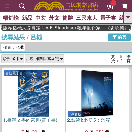
5
暢銷榜
新品
中文
外文
簡體
三民東大
電子書
親子
GO
版界指標大獎肯定！A.F. Steadman 獲年度作家，《史坎德
搜尋結果
/
呂樾
、
熱搜：
東野圭吾
高希均教授回憶錄
篩選
、
、
、
The Odyssey
父親節
如果歷
作者：呂樾
、
、
史是一群喵
暑期推薦
國際布克
、
、
獎 臺灣漫遊錄
方念華
台灣的李
共
5
筆
顯示
排序
、
、
登輝時代
數學女孩：黎曼猜想
第
1
/ 1
頁
偉大的迷走神經
書紐電子書
滿額折
1.
臺灣文學的來世(電子書)
2.
藝術松NO.5：沉浸
7
294
9
252