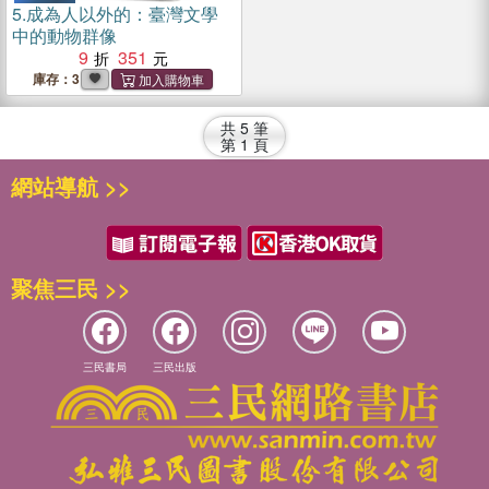
5.
成為人以外的：臺灣文學
中的動物群像
9
351
庫存：3
共
5
筆
第
1
頁
網站導航 >>
聚焦三民 >>
三民書局
三民出版