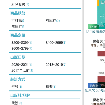
紅利兌換
(1)
商品狀態
可訂購
有庫存
(5)
(3)
無庫存
(2)
85 折
1.
行政法基
商品定價
優惠價
$200~$399
$400~$599
(1)
(3)
庫存 > 10
$600~$799
(1)
出版日期
2020~2021
2018~2019
(1)
(2)
2017年以前
(2)
裝訂方式
滿額折
平裝
精裝
(4)
(1)
5.
東吳公法
出版社/品牌
優惠價
元照
(2)
無庫存