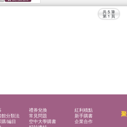
共
5
筆
第
1
頁
募
禮券兌換
紅利積點
聚
書館分類法
常見問題
新手購書
購/編目
空中大學購書
企業合作
換
好站連結