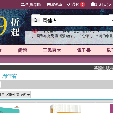
會員專區
購物車
通知
紅利兌換
5
、
、
熱搜：
東野圭吾
高希均教授回憶錄
The Odys
、
、
、
國際布克獎 臺灣漫遊錄
方念華
台灣的李登
文
簡體
三民東大
電子書
親
英國出版界指標
/
周佳宥
排序