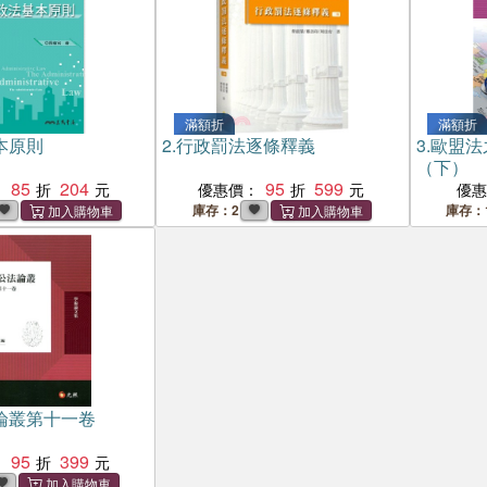
滿額折
滿額折
本原則
2.
行政罰法逐條釋義
3.
歐盟法
（下）
85
204
95
599
：
優惠價：
優
庫存：2
庫存：
論叢第十一卷
95
399
：