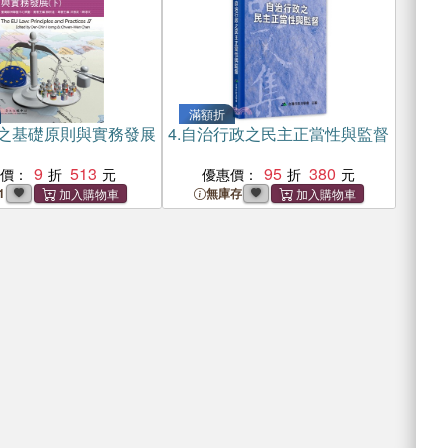
滿額折
之基礎原則與實務發展
4.
自治行政之民主正當性與監督
9
513
95
380
惠價：
優惠價：
1
無庫存