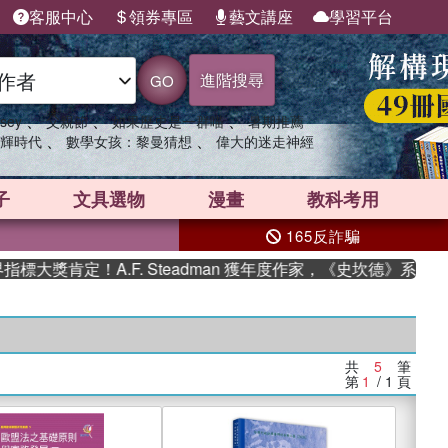
客服中心
領券專區
藝文講座
學習平台
進階搜尋
GO
、
、
、
sey
父親節
如果歷史是一群喵
暑期推薦
、
、
輝時代
數學女孩：黎曼猜想
偉大的迷走神經
子
文具選物
漫畫
教科考用
165反詐騙
大獎肯定！A.F. Steadman 獲年度作家，《史坎德》系列帶
共
5
筆
第
1
/ 1
頁