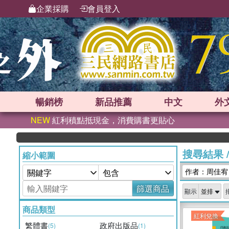
企業採購
會員登入
暢銷榜
新品
推薦
中文
外
NEW
紅利積點抵現金，消費購書更貼心
搜尋結果
縮小範圍
作者：周佳宥
篩選商品
顯示
商品類型
紅利兌換
繁體書
政府出版品
(5)
(1)