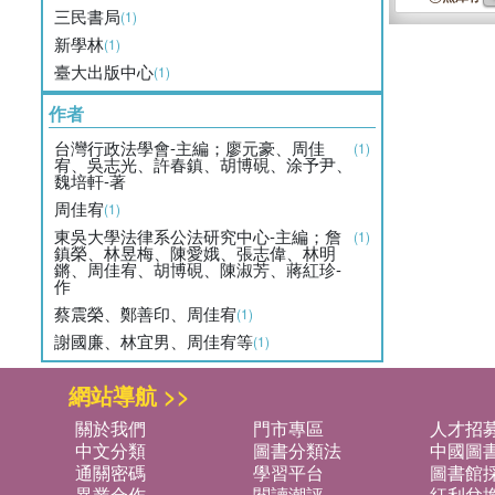
三民書局
(1)
新學林
(1)
臺大出版中心
(1)
作者
台灣行政法學會-主編；廖元豪、周佳
(1)
宥、吳志光、許春鎮、胡博硯、涂予尹、
魏培軒-著
周佳宥
(1)
東吳大學法律系公法研究中心-主編；詹
(1)
鎮榮、林昱梅、陳愛娥、張志偉、林明
鏘、周佳宥、胡博硯、陳淑芳、蔣紅珍-
作
蔡震榮、鄭善印、周佳宥
(1)
謝國廉、林宜男、周佳宥等
(1)
網站導航 >>
關於我們
門市專區
人才招
中文分類
圖書分類法
中國圖
通關密碼
學習平台
圖書館採
異業合作
閱讀潮評
紅利兌