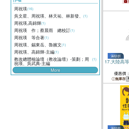
周祝瑛
(16)
吳文星、周祝瑛、林天祐、林新發、
(1)
周祝瑛,高錦輝
(1)
周祝瑛 作；蔡晨雨 總校訂
(1)
周祝瑛 等合著
(1)
周祝瑛、錫東岳、魯嬪文
(1)
周祝瑛、高錦輝-主編
(1)
滿額折
教改總體檢論壇（教改論壇）-策劃；周
(1)
17.
大陸高
祝瑛、吳武典-主編
More
優惠價
無庫存
滿額折