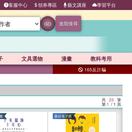
客服中心
領券專區
藝文講座
學習平台
進階搜尋
GO
子
文具選物
漫畫
教科考用
165反詐騙
共
23
筆
第
1
/ 1
頁
書
書紐電子書