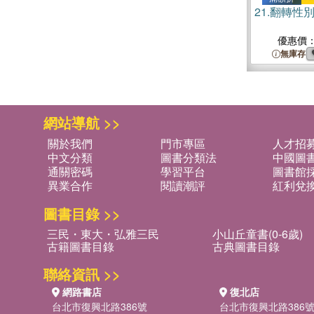
21.
翻轉性
優惠價
無庫存
網站導航 >>
關於我們
門市專區
人才招
中文分類
圖書分類法
中國圖
通關密碼
學習平台
圖書館採
異業合作
閱讀潮評
紅利兌
圖書目錄 >>
三民・東大・弘雅三民
小山丘童書(0-6歲)
古籍圖書目錄
古典圖書目錄
聯絡資訊 >>
網路書店
復北店
台北市復興北路386號
台北市復興北路386