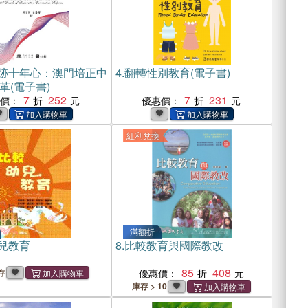
跡十年心：澳門培正中
4.
翻轉性別教育(電子書)
革(電子書)
7
252
7
231
惠價：
優惠價：
紅利兌換
滿額折
兒教育
8.
比較教育與國際教改
85
408
存
優惠價：
庫存 > 10