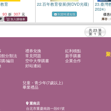
別教育
22.
百年教育發展(附DVD光碟)
23.
臺灣教
2024）
93
307
：
優惠
到貨時通知我
庫存：
共
23
筆
第
1
頁
募
禮券兌換
紅利積點
聚
書館分類法
常見問題
新手購書
購/編目
空中大學購書
企業合作
換
好站連結
兒童・青少年(7歲以上)
畢業禮品
重南店
號
台北市重慶南路一段61號