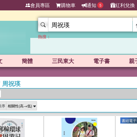
會員專區
購物車
通知
紅利兌換
5
熱搜：
文
簡體
三民東大
電子書
親
/
周祝瑛
排序
書紐電子