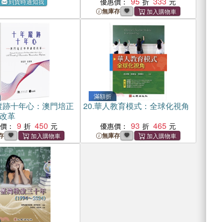
95
333
優惠價：
到貨時通知我
無庫存
滿額折
蹤跡十年心：澳門培正
20.
華人教育模式：全球化視角
改革
9
450
93
465
惠價：
優惠價：
存
無庫存