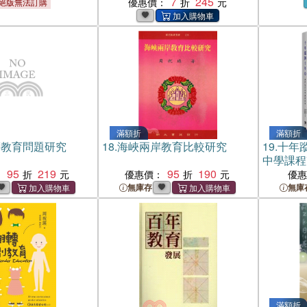
7
245
優惠價：
絕版無法訂購
滿額折
滿額折
等教育問題研究
18.
海峽兩岸教育比較研究
19.
十年
中學課程
95
219
95
190
：
優惠價：
優
無庫存
無庫
滿額折