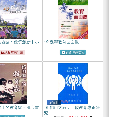
紐西蘭：優質創新中小
12.
臺灣教育面面觀
絕版無法訂購
到貨時通知我
滿額折
攤上的教育家－清心書
16.
他山之石：比較教育專題研
究