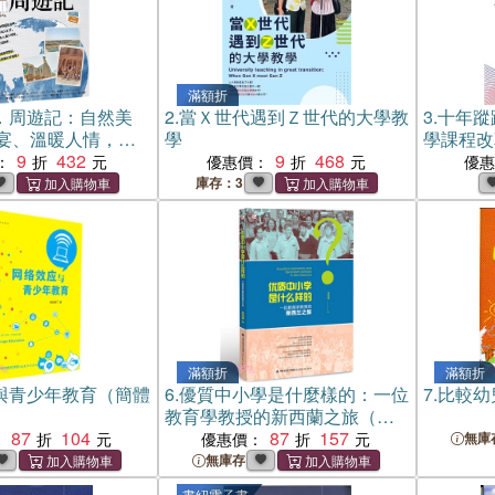
滿額折
．周遊記：自然美
2.
當Ｘ世代遇到Ｚ世代的大學教
3.
十年蹤
宴、溫暖人情，熟
學
學課程改
的海上夢想之旅
9
432
9
468
：
優惠價：
優
附贈價值36,000
庫存：3
優惠券★】
滿額折
滿額折
與青少年教育（簡體
6.
優質中小學是什麼樣的：一位
7.
比較幼
教育學教授的新西蘭之旅（簡
87
104
體書）
87
157
：
優惠價：
無庫
無庫存
書紐電子書