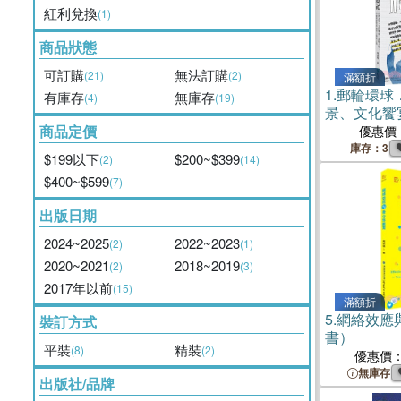
紅利兌換
(1)
商品狀態
可訂購
無法訂購
(21)
(2)
滿額折
1.
郵輪環球
有庫存
無庫存
(4)
(19)
景、文化饗
齡暢遊世界
商品定價
優惠價
【★首刷隨書
庫存：3
$199以下
$200~$399
(2)
(14)
元郵輪旅遊
$400~$599
(7)
出版日期
2024~2025
2022~2023
(2)
(1)
2020~2021
2018~2019
(2)
(3)
2017年以前
(15)
滿額折
5.
網絡效應
裝訂方式
書）
平裝
精裝
(8)
(2)
優惠價
無庫存
出版社/品牌