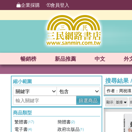
企業採購
會員登入
暢銷榜
新品
推薦
中文
外
搜尋結果
縮小範圍
作者：周祝瑛
篩選商品
顯示
商品類型
繁體書
簡體書
(17)
(2)
電子書
政府出版品
(4)
(1)