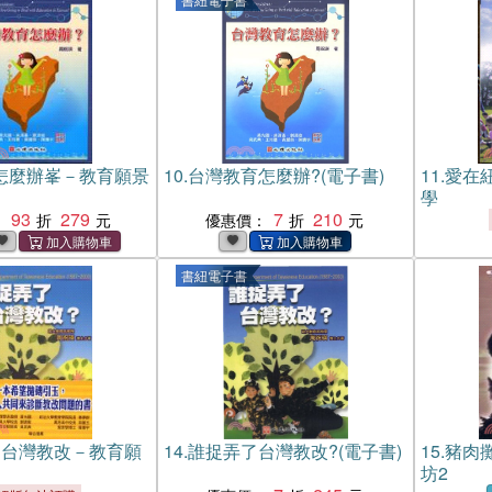
怎麼辦峯－教育願景
10.
台灣教育怎麼辦?(電子書)
11.
愛在
學
93
279
7
210
：
優惠價：
書紐電子書
了台灣教改－教育願
14.
誰捉弄了台灣教改?(電子書)
15.
豬肉
坊2