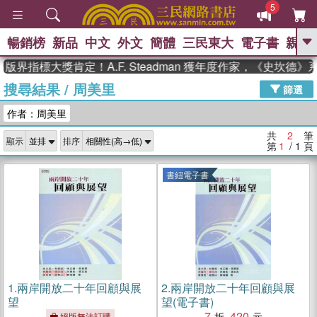
5
暢銷榜
新品
中文
外文
簡體
三民東大
電子書
親子
GO
版界指標大獎肯定！A.F. Steadman 獲年度作家，《史坎德
搜尋結果
/
周美里
、
熱搜：
東野圭吾
高希均教授回憶錄
篩選
、
、
、
The Odyssey
父親節
如果歷
作者：周美里
、
、
史是一群喵
暑期推薦
國際布克
、
、
獎 臺灣漫遊錄
方念華
台灣的李
共
2
筆
顯示
排序
、
、
登輝時代
數學女孩：黎曼猜想
第
1
/ 1
頁
偉大的迷走神經
書紐電子書
1.
兩岸開放二十年回顧與展
2.
兩岸開放二十年回顧與展
望
望(電子書)
7
420
絕版無法訂購