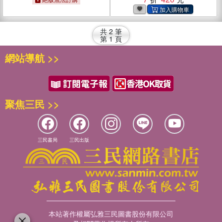
共
2
筆
第
1
頁
網站導航 >>
聚焦三民 >>
三民書局
三民出版
本站著作權屬弘雅三民圖書股份有限公司