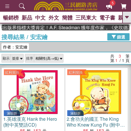
5
暢銷榜
新品
中文
外文
簡體
三民東大
電子書
親子
GO
出版界指標大獎肯定！A.F. Steadman 獲年度作家，《史坎
搜尋結果
/
安宏繪
、
熱搜：
東野圭吾
高希均教授回憶錄
篩選
、
、
、
The Odyssey
父親節
如果歷
作者：安宏繪
、
、
史是一群喵
暑期推薦
國際布克
、
、
獎 臺灣漫遊錄
方念華
台灣的李
共
3
筆
顯示
排序
、
、
登輝時代
數學女孩：黎曼猜想
第
1
/ 1
頁
偉大的迷走神經
紅利兌換
紅利兌換
滿額折
滿額折
1.
英雄漢克 Hank the Hero
2.
會功夫的國王 The King
(附中英雙語CD)
Who Knew Kung Fu (附中英
85
153
雙語CD)
85
153