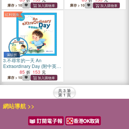
庫存 > 10
庫存 > 10
紅利兌換
滿額折
3.
不尋常的一天 An
Extraordinary Day (附中英雙
語CD)
85
153
庫存 > 10
共
3
筆
第
1
頁
網站導航 >>