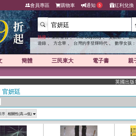
會員專區
購物車
通知
紅利兌換
5
、
、
、
熱搜：
東野圭吾
The Odyssey
父親節
如
、
、
、
遊錄
方念華
台灣的李登輝時代
數學女孩：
文
簡體
三民東大
電子書
親
英國出版界指標
/
官妍廷
排序