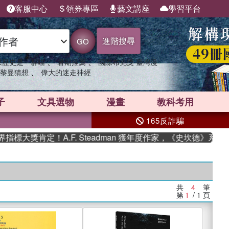
客服中心
領券專區
藝文講座
學習平台
進階搜尋
GO
、
、
果歷史是一群喵
暑期推薦
國際布克獎 臺灣漫
、
黎曼猜想
偉大的迷走神經
子
文具選物
漫畫
教科考用
165反詐騙
大獎肯定！A.F. Steadman 獲年度作家，《史坎德》系列帶
共
4
筆
第
1
/ 1
頁