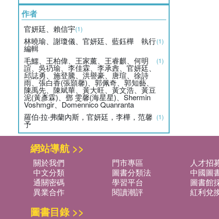
作者
官妍廷、賴信宇
(1)
林曉瑜、謝瓊儀、官妍廷、藍鈺樺 執行
(1)
編輯
毛鱷、王柏偉、王家薰、王睿麒、何明
(1)
諠、吳礽瑜、李佳霖、李承錱、官妍廷、
邱誌勇、施登騰、洪譽豪、唐瑄、徐詩
雨、張白香(張顥馨)、郭佩奇、郭知藝、
陳禹先、陳斌華、黃大旺、黃文浩、黃豆
泥(黃彥霖)、鄧 雯馨(海星星)、Shermin
Voshmgir、Domennico Quanranta
羅伯‧拉‧弗蘭內斯，官妍廷，李樺，范馨
(1)
予
網站導航 >>
關於我們
門市專區
人才招
中文分類
圖書分類法
中國圖
通關密碼
學習平台
圖書館採
異業合作
閱讀潮評
紅利兌
圖書目錄 >>