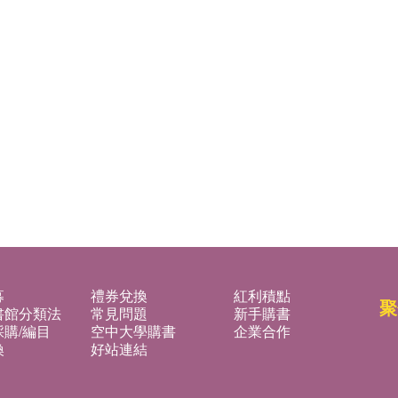
募
禮券兌換
紅利積點
聚
書館分類法
常見問題
新手購書
購/編目
空中大學購書
企業合作
換
好站連結