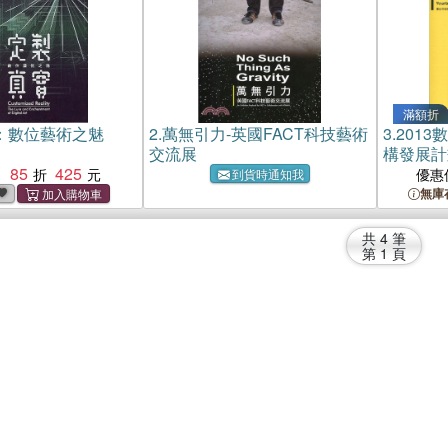
滿額折
：數位藝術之魅
2.
萬無引力-英國FACT科技藝術
3.
201
交流展
構發展計
85
425
：
優惠
到貨時通知我
無庫
共
4
筆
第
1
頁