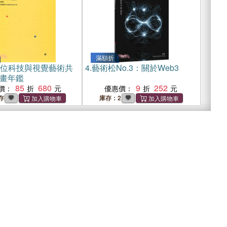
滿額折
3數位科技與視覺藝術共
4.
藝術松No.3：關於Web3
畫年鑑
85
680
9
252
價：
優惠價：
存
庫存：2