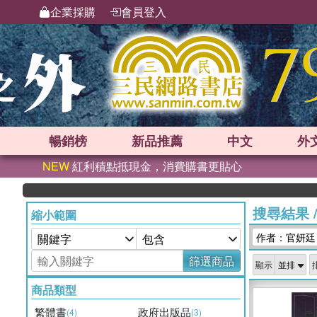
企業採購
會員登入
暢銷榜
新品
推薦
中文
外
NEW
紅利積點抵現金，消費購書更貼心
搜尋結果
縮小範圍
作者：官妍廷
篩選商品
顯示
商品類型
繁體書
政府出版品
(4)
(3)