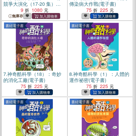
競爭大演化（17-20 集）
傳染病大作戰(電子書)
（共四冊）
9
1080
75
225
無庫存
書紐電子書
書紐電子書
7.
神奇酷科學（18）：奇妙
8.
神奇酷科學（1）：人體的
的消化工廠(電子書)
運作祕密(電子書)
75
225
75
225
書紐電子書
書紐電子書