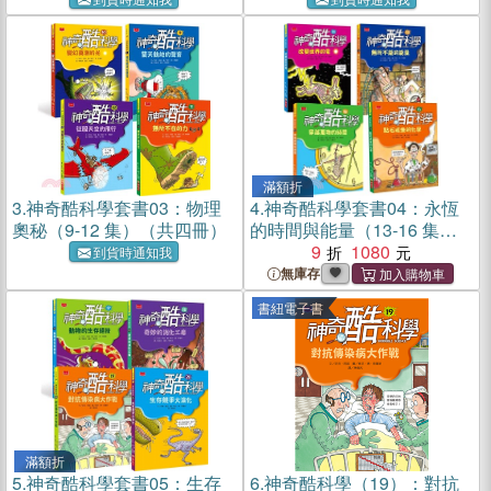
滿額折
3.
神奇酷科學套書03：物理
4.
神奇酷科學套書04：永恆
奧秘（9-12 集）（共四冊）
的時間與能量（13-16 集）
（共四冊）
9
1080
到貨時通知我
無庫存
書紐電子書
滿額折
5.
神奇酷科學套書05：生存
6.
神奇酷科學（19）：對抗