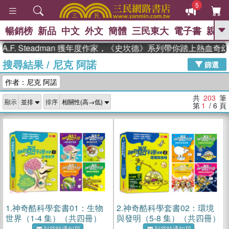
5
暢銷榜
新品
中文
外文
簡體
三民東大
電子書
親子
GO
Steadman 獲年度作家，《史坎德》系列帶你踏上熱血奇幻旅程
搜尋結果
/
尼克 阿諾
、
熱搜：
東野圭吾
高希均教授回憶錄
篩選
、
、
、
The Odyssey
父親節
如果歷
作者：尼克 阿諾
、
、
史是一群喵
暑期推薦
國際布克
、
、
獎 臺灣漫遊錄
方念華
台灣的李
共
203
筆
顯示
排序
、
、
登輝時代
數學女孩：黎曼猜想
第
1
/ 6
頁
偉大的迷走神經
1.
神奇酷科學套書01：生物
2.
神奇酷科學套書02：環境
世界（1-4 集）（共四冊）
與發明（5-8 集）（共四冊）
到貨時通知我
到貨時通知我