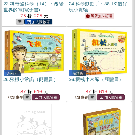
23.
神奇酷科學（14）：改變
24.
科學動動手︰88 1/2個好
世界的電(電子書)
玩小實驗
75
225
絕版無法訂購
滿額折
滿額折
25.
飛機小常識（簡體書）
26.
機械小常識（簡體書）
87
616
87
616
無庫存
無庫存