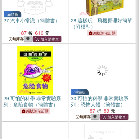
滿額折
27.
汽車小常識（簡體書）
28.
這樣玩，飛機原理好簡單
（附模型）
87
616
絕版無法訂購
無庫存
滿額折
29.
可怕的科學 非常實驗系
30.
可怕的科學 非常實驗系
列：危險食物（簡體書）
列：恐怖人體（簡體書）
87
83
絕版無法訂購
無庫存