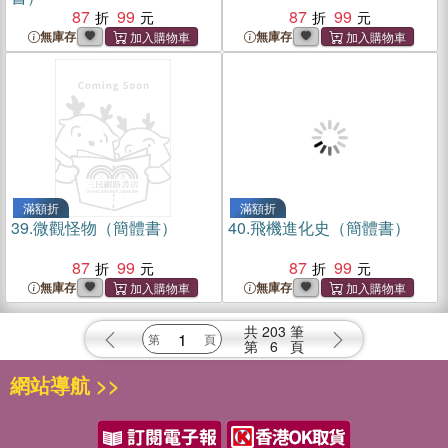
87
99
87
99
無庫存
無庫存
滿額折
滿額折
39.
微觀怪物（簡體書）
40.
飛機進化史（簡體書）
87
99
87
99
無庫存
無庫存
共
203
筆
第
6
頁
網站導航 >>