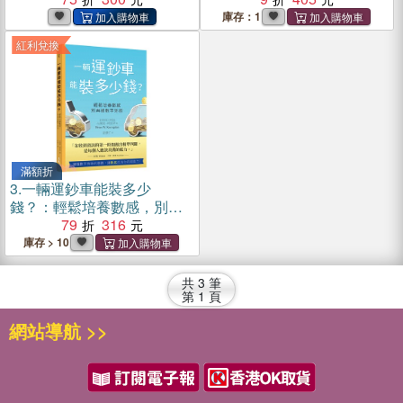
庫存：1
紅利兌換
滿額折
3.
一輛運鈔車能裝多少
錢？：輕鬆培養數感，別再
被數字迷惑
79
316
庫存 > 10
共
3
筆
第
1
頁
網站導航 >>