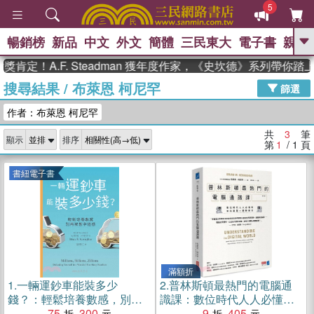
5
暢銷榜
新品
中文
外文
簡體
三民東大
電子書
親子
GO
肯定！A.F. Steadman 獲年度作家，《史坎德》系列帶你踏
搜尋結果
/
布萊恩 柯尼罕
、
熱搜：
東野圭吾
高希均教授回憶錄
篩選
、
、
、
The Odyssey
父親節
如果歷
作者：布萊恩 柯尼罕
、
、
史是一群喵
暑期推薦
國際布克
、
、
獎 臺灣漫遊錄
方念華
台灣的李
共
3
筆
顯示
排序
、
、
登輝時代
數學女孩：黎曼猜想
第
1
/ 1
頁
偉大的迷走神經
書紐電子書
滿額折
1.
一輛運鈔車能裝多少
2.
普林斯頓最熱門的電腦通
錢？：輕鬆培養數感，別再
識課：數位時代人人必懂的
被數字迷惑(電子書)
75
300
資訊基礎 × 最新應用
9
405