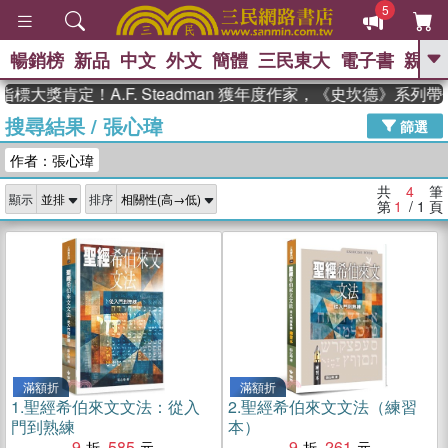
5
暢銷榜
新品
中文
外文
簡體
三民東大
電子書
親子
GO
標大獎肯定！A.F. Steadman 獲年度作家，《史坎德》系列
搜尋結果
/
張心瑋
、
熱搜：
東野圭吾
高希均教授回憶錄
篩選
、
、
、
The Odyssey
父親節
如果歷
作者：張心瑋
、
、
史是一群喵
暑期推薦
國際布克
、
、
獎 臺灣漫遊錄
方念華
台灣的李
共
4
筆
顯示
排序
、
、
登輝時代
數學女孩：黎曼猜想
第
1
/ 1
頁
偉大的迷走神經
滿額折
滿額折
1.
聖經希伯來文文法：從入
2.
聖經希伯來文文法（練習
門到熟練
本）
9
585
9
261