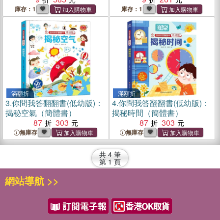
庫存：1
庫存：1
滿額折
滿額折
3.
你問我答翻翻書(低幼版)：
4.
你問我答翻翻書(低幼版)：
揭秘空氣（簡體書）
揭秘時間（簡體書）
87
303
87
303
無庫存
無庫存
共
4
筆
第
1
頁
網站導航 >>