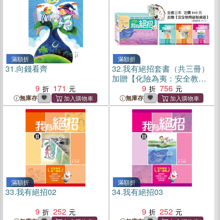
滿額折
滿額折
31.
向錢看齊
32.
我有絕招套書（共三冊）
加贈【化險為夷：安全教育
9
171
益智桌遊】
9
756
無庫存
無庫存
滿額折
滿額折
33.
我有絕招02
34.
我有絕招03
9
252
9
252