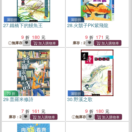
滿額折
滿額折
27.
鐵橋下的鰻魚王
28.
火鬍子PK紫飛龍
9
180
9
171
無庫存
庫存：2
70 折
滿額折
29.
普羅米修詩
30.
野溪之歌
7
161
9
180
庫存：2
無庫存