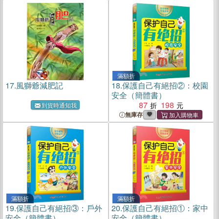
滿額折
17.
風獅爺減肥記
18.
保護自己有絕招②：校園
安全（簡體書）
87
198
到貨時通知我
無庫存
滿額折
滿額折
19.
保護自己有絕招③：戶外
20.
保護自己有絕招①：家中
安全（簡體書）
安全（簡體書）