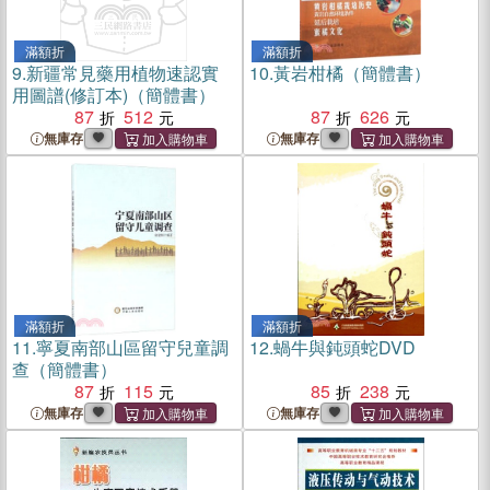
滿額折
滿額折
9.
新疆常見藥用植物速認實
10.
黃岩柑橘（簡體書）
用圖譜(修訂本)（簡體書）
87
512
87
626
無庫存
無庫存
滿額折
滿額折
11.
寧夏南部山區留守兒童調
12.
蝸牛與鈍頭蛇DVD
查（簡體書）
87
115
85
238
無庫存
無庫存