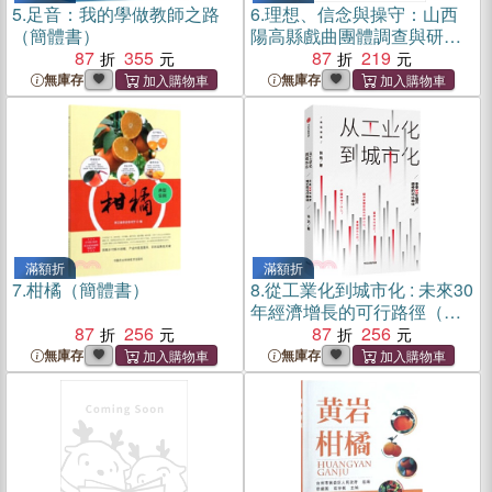
5.
足音：我的學做教師之路
6.
理想、信念與操守：山西
（簡體書）
陽高縣戲曲團體調查與研究
87
355
（簡體書）
87
219
無庫存
無庫存
滿額折
滿額折
7.
柑橘（簡體書）
8.
從工業化到城市化 : 未來30
年經濟增長的可行路徑（簡
87
256
體書）
87
256
無庫存
無庫存