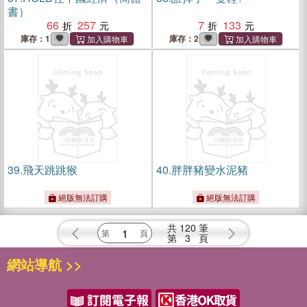
書）
66
257
7
133
庫存：1
庫存：2
39.
飛天跳跳猴
40.
胖胖豬變水泥豬
絕版無法訂購
絕版無法訂購
共
120
筆
第
3
頁
網站導航 >>