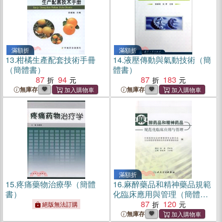
滿額折
滿額折
13.
柑橘生產配套技術手冊
14.
液壓傳動與氣動技術（簡
（簡體書）
體書）
87
94
87
183
無庫存
無庫存
滿額折
15.
疼痛藥物治療學（簡體
16.
麻醉藥品和精神藥品規範
書）
化臨床應用與管理（簡體
書）
87
120
絕版無法訂購
無庫存