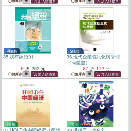
無庫存
無庫存
滿額折
滿額折
35.
我有絕招01
36.
現代企業資訊化與管理
（簡體書）
9
252
87
172
無庫存
無庫存
66 折
70 折
37.
HOLD住中國經濟（簡體
38.
誰掉了一隻鞋?