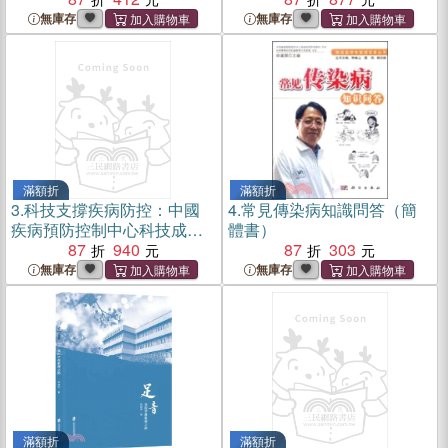
無庫存
無庫存
滿額折
滿額折
3.
科技支撐疾病防控：中國
4.
常見傳染病知識問答（簡
疾病預防控制中心科技成果
體書）
匯覽（簡體書）
87
940
87
303
無庫存
無庫存
滿額折
滿額折