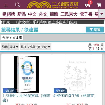
5
暢銷榜
新品
中文
外文
簡體
三民東大
電子書
親子
GO
度作家，《史坎德》系列帶你踏上熱血奇幻旅程
搜尋結果
/
徐建國
、
熱搜：
東野圭吾
高希均教授回憶錄
篩選
、
、
、
The Odyssey
父親節
花開錦
作者：徐建國
、
、
、
繡
暑期推薦
方念華
台灣的
、
李登輝時代
數學女孩：黎曼猜想
共
120
筆
顯示
排序
、
、
偉大的迷走神經
如果歷史是一
第
1
/ 3
頁
、
群喵
臺灣漫遊錄
滿額折
滿額折
1.
鴻蒙Flutter開發實戰（簡體
2.
變化的微生物（簡體書）
書）
87
412
87
877