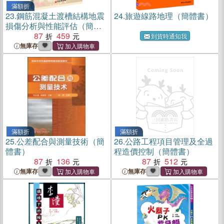
滿額折
23.
鋼筋混凝土渡槽結構地震
24.
旅遊線路地理（簡體書）
損傷分析與性能評估（簡體
書）
87
459
到貨時通知我
無庫存
滿額折
滿額折
25.
公差配合與測量技術（簡
26.
公路工程項目管理及全過
體書）
程造價控制（簡體書）
87
136
87
512
無庫存
無庫存