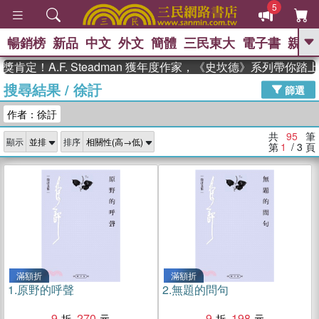
5
暢銷榜
新品
中文
外文
簡體
三民東大
電子書
親子
GO
A.F. Steadman 獲年度作家，《史坎德》系列帶你踏上熱血
搜尋結果
/
徐訏
、
、
熱搜：
東野圭吾
The Odyssey
篩選
、
如果歷史是一群喵
國際布克獎 臺灣
作者：徐訏
、
、
漫遊錄
方念華
台灣的李登輝時
、
、
代
數學女孩：黎曼猜想
偉大的
共
95
筆
顯示
排序
迷走神經
第
1
/ 3
頁
滿額折
滿額折
1.
原野的呼聲
2.
無題的問句
9
270
9
198