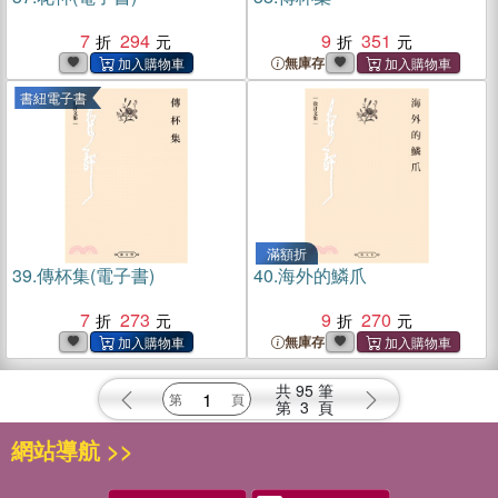
7
294
9
351
無庫存
書紐電子書
滿額折
39.
傳杯集(電子書)
40.
海外的鱗爪
7
273
9
270
無庫存
共
95
筆
第
3
頁
網站導航 >>