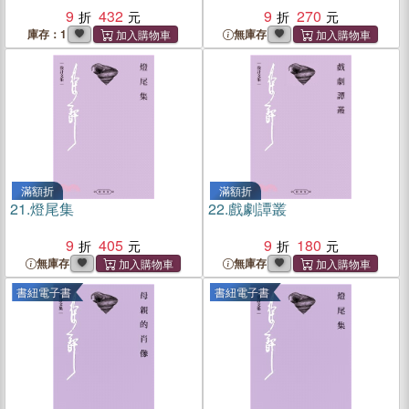
9
432
9
270
庫存：1
無庫存
滿額折
滿額折
21.
燈尾集
22.
戲劇譚叢
9
405
9
180
無庫存
無庫存
書紐電子書
書紐電子書