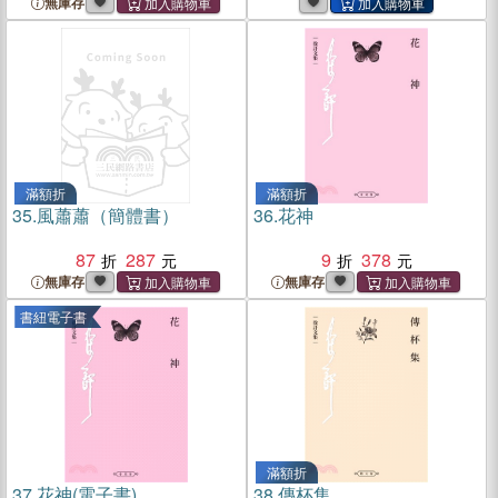
無庫存
滿額折
滿額折
35.
風蕭蕭（簡體書）
36.
花神
87
287
9
378
無庫存
無庫存
書紐電子書
滿額折
37.
花神(電子書)
38.
傳杯集