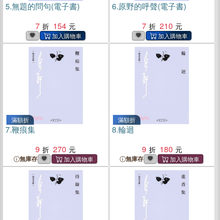
5.
無題的問句(電子書)
6.
原野的呼聲(電子書)
7
154
7
210
滿額折
滿額折
7.
鞭痕集
8.
輪迴
9
270
9
180
無庫存
無庫存