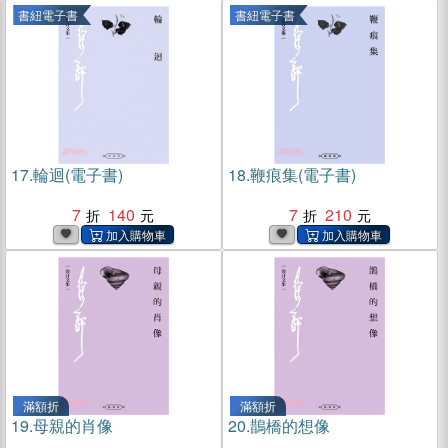
書紐電子書
書紐電子書
17.
輪迴(電子書)
18.
鞭痕集(電子書)
7
140
7
210
滿額折
滿額折
19.
母親的肖像
20.
鵲橋的想像