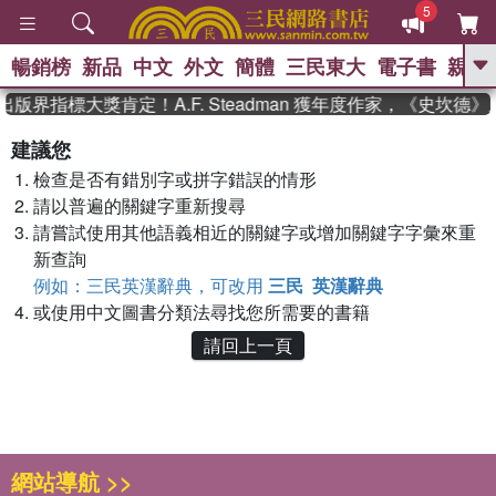
5
暢銷榜
新品
中文
外文
簡體
三民東大
電子書
親子
GO
出版界指標大獎肯定！A.F. Steadman 獲年度作家，《史坎
、
熱搜：
東野圭吾
高希均教授回憶錄
建議您
、
、
、
The Odyssey
父親節
如果歷
檢查是否有錯別字或拼字錯誤的情形
、
、
史是一群喵
暑期推薦
國際布克
、
、
請以普遍的關鍵字重新搜尋
獎 臺灣漫遊錄
方念華
台灣的李
、
、
登輝時代
數學女孩：黎曼猜想
請嘗試使用其他語義相近的關鍵字或增加關鍵字字彙來重
偉大的迷走神經
新查詢
例如：三民英漢辭典，可改用
三民 英漢辭典
或使用中文圖書分類法尋找您所需要的書籍
請回上一頁
網站導航 >>