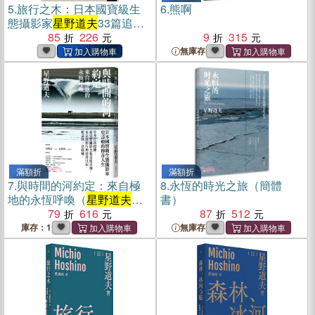
5.
旅行之木：日本國寶級生
6.
熊啊
態攝影家
星野道夫
33篇追尋
極北大地之夢的旅行手札(電
85
226
9
315
子書)
無庫存
滿額折
滿額折
7.
與時間的河約定：來自極
8.
永恆的時光之旅（簡體
地的永恆呼喚（
星野道夫
最
書）
完整最具代表性攝影全集暢
79
616
87
512
銷經典珍藏版）
庫存：1
無庫存