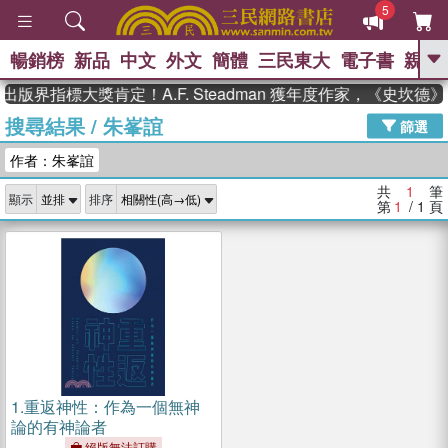
5
暢銷榜
新品
中文
外文
簡體
三民東大
電子書
親子
GO
出版界指標大獎肯定！A.F. Steadman 獲年度作家，《史坎
搜尋結果
/
朱峯誼
、
、
熱搜：
東野圭吾
The Odyssey
篩選
、
、
父親節
如果歷史是一群喵
暑期
作者：朱峯誼
、
、
推薦
國際布克獎 臺灣漫遊錄
方
、
、
念華
台灣的李登輝時代
數學女
共
1
筆
顯示
排序
、
孩：黎曼猜想
偉大的迷走神經
第
1
/ 1
頁
1.
重返神性：作為一個無神
論的有神論者
絕版無法訂購