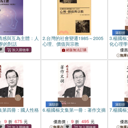
滿額折
情感與互為主體：人
2.
台灣的社會變遷1985～2005
3.
楊國樞
學的對話
心理、價值與宗教
化心理學
優
絕版無法訂購
無庫
滿額折
滿額折
集第四冊：國人性格
6.
楊國樞文集第一冊：著作文摘
7.
楊國樞
9
675
9
495
：
優惠價：
優
無庫存
無庫