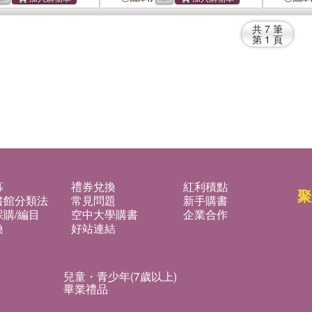
共
7
筆
第
1
頁
募
禮券兌換
紅利積點
聚
書館分類法
常見問題
新手購書
購/編目
空中大學購書
企業合作
換
好站連結
兒童・青少年(7歲以上)
畢業禮品