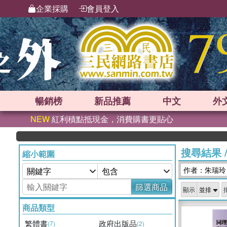
企業採購
會員登入
暢銷榜
新品
推薦
中文
外
NEW
紅利積點抵現金，消費購書更貼心
搜尋結果
縮小範圍
作者：朱瑞玲
篩選商品
顯示
商品類型
繁體書
政府出版品
(7)
(2)