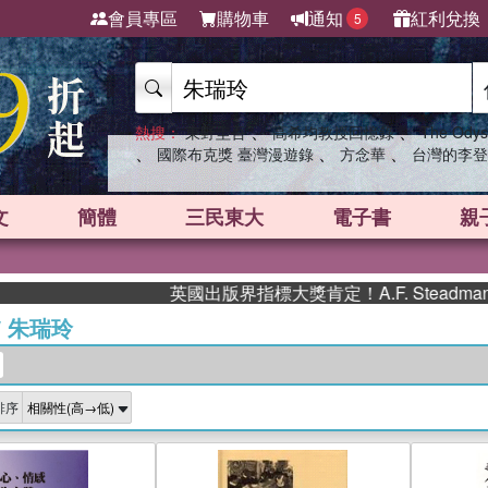
會員專區
購物車
通知
紅利兌換
5
、
、
熱搜：
東野圭吾
高希均教授回憶錄
The Odys
、
、
、
國際布克獎 臺灣漫遊錄
方念華
台灣的李登
文
簡體
三民東大
電子書
親
英國出版界指標大獎肯定！A.F. Steadm
/
朱瑞玲
排序