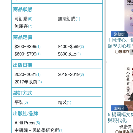
商品狀態
可訂購
無法訂購
(6)
(1)
無庫存
(7)
滿額折
商品定價
1.
同理心、
類學與心理
$200~$399
$400~$599
(1)
(3)
無庫存
$600~$799
$800以上
(1)
(2)
出版日期
2020~2021
2018~2019
(1)
(3)
2017年以前
(3)
裝訂方式
平裝
精裝
(6)
(1)
滿額折
出版社/品牌
5.
楊國樞文
與現代化
Airiti Press
(5)
優惠價
中研院－民族學研究所
(1)
無庫存