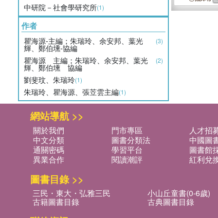
中研院－社會學研究所
(1)
作者
瞿海源-主編；朱瑞玲、余安邦、葉光
(3)
輝、鄭伯壎-協編
瞿海源 主編；朱瑞玲、余安邦、葉光
(2)
輝、鄭伯壎 協編
劉斐玟、朱瑞玲
(1)
朱瑞玲、瞿海源、張苙雲主編
(1)
網站導航 >>
關於我們
門市專區
人才招
中文分類
圖書分類法
中國圖
通關密碼
學習平台
圖書館採
異業合作
閱讀潮評
紅利兌
圖書目錄 >>
三民・東大・弘雅三民
小山丘童書(0-6歲)
古籍圖書目錄
古典圖書目錄