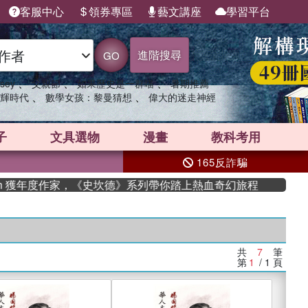
客服中心
領券專區
藝文講座
學習平台
進階搜尋
GO
、
、
、
sey
父親節
如果歷史是一群喵
暑期推薦
、
、
輝時代
數學女孩：黎曼猜想
偉大的迷走神經
子
文具選物
漫畫
教科考用
165反詐騙
an 獲年度作家，《史坎德》系列帶你踏上熱血奇幻旅程
共
7
筆
第
1
/ 1
頁