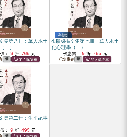
滿額折
文集第八冊：華人本土
4.
楊國樞文集第七冊：華人本土
（二）
化心理學（一）
9
765
9
765
惠價：
優惠價：
存
無庫存
文集第二冊：生平紀事
9
495
惠價：
存