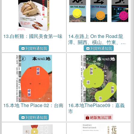
13.
白斬雞：國民美食第一味
14.
在路上 On the Road:龍
潭、關西、橫山、竹東、北
埔、峨眉、獅潭、大湖、東
到貨時通知我
到貨時通知我
勢（三冊合售）
15.
本地 The Place 02：台南
16.
本地ThePlace09：嘉義
市
到貨時通知我
絕版無法訂購