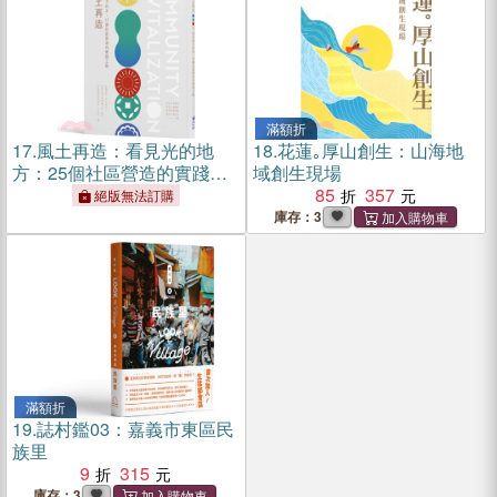
滿額折
17.
風土再造：看見光的地
18.
花蓮｡厚山創生：山海地
方：25個社區營造的實踐之
域創生現場
路
85
357
絕版無法訂購
庫存：3
滿額折
19.
誌村鑑03：嘉義市東區民
族里
9
315
庫存：3