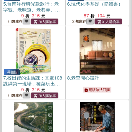
5.
台南洋行時光款款行：老
6.
現代化學基礎（簡體書）
字號、老味道、老巷弄、老
手藝、老房子，五感新體驗
9
315
87
104
無庫存
無庫存
滿額折
7.
校田裡的生活課：直擊108
8.
老空間心設計
課綱第一現場，種菜玩出學
習力X創造力X品格力
9
315
絕版無法訂購
無庫存