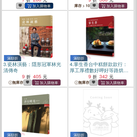
庫存 > 10
滿額折
滿額折
3.
瓷林演藝：隱形冠軍林光
4.
掌生香台中糕餅款款行：
清傳奇
厚工厚禮數好呷好等路烘焙
9
405
幸福百年甘味
9
342
無庫存
無庫存
滿額折
滿額折