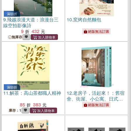
滿額折
9.
飛越浪漫大道：浪漫台三
10.
窯烤自然麵包
線空拍影像詩
9
432
絕版無法訂購
無庫存
滿額折
11.
解茶：高山茶都職人精神
12.
老房子，活起來！：舊宿
舍、街屋、小公寓、日式平
85
383
房、老市場，專家職人的老
絕版無法訂購
骨新皮改造之道
庫存：1