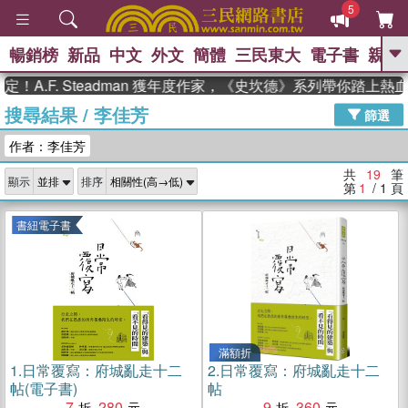
5
暢銷榜
新品
中文
外文
簡體
三民東大
電子書
親子
GO
.F. Steadman 獲年度作家，《史坎德》系列帶你踏上熱血奇
搜尋結果
/
李佳芳
、
熱搜：
東野圭吾
高希均教授回憶錄
篩選
、
、
、
The Odyssey
父親節
如果歷
作者：李佳芳
、
、
史是一群喵
暑期推薦
國際布克
、
、
獎 臺灣漫遊錄
方念華
台灣的李
共
19
筆
顯示
排序
、
、
登輝時代
數學女孩：黎曼猜想
第
1
/ 1
頁
偉大的迷走神經
書紐電子書
滿額折
1.
日常覆寫：府城亂走十二
2.
日常覆寫：府城亂走十二
帖(電子書)
帖
7
280
9
360