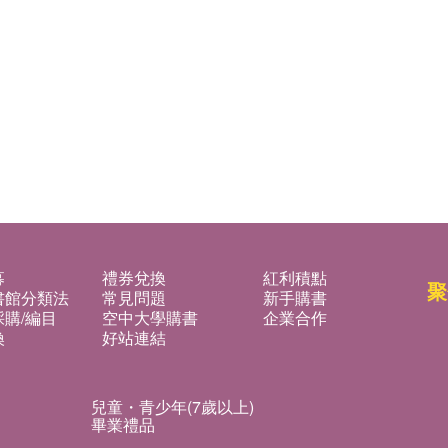
募
禮券兌換
紅利積點
聚
書館分類法
常見問題
新手購書
購/編目
空中大學購書
企業合作
換
好站連結
兒童・青少年(7歲以上)
畢業禮品