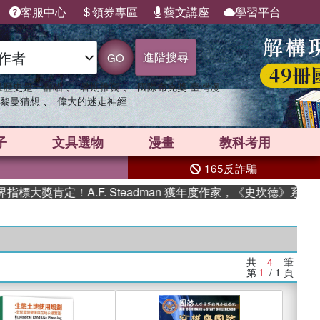
客服中心
領券專區
藝文講座
學習平台
進階搜尋
GO
、
、
果歷史是一群喵
暑期推薦
國際布克獎 臺灣漫
、
黎曼猜想
偉大的迷走神經
子
文具選物
漫畫
教科考用
165反詐騙
大獎肯定！A.F. Steadman 獲年度作家，《史坎德》系列帶
共
4
筆
第
1
/ 1
頁