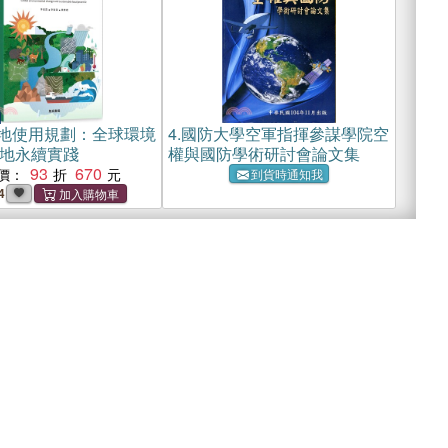
地使用規劃：全球環境
4.
國防大學空軍指揮參謀學院空
地永續實踐
權與國防學術研討會論文集
93
670
價：
到貨時通知我
4