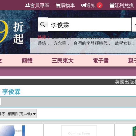
會員專區
購物車
通知
紅利兌換
5
、
、
、
熱搜：
東野圭吾
The Odyssey
父親節
如
、
、
、
遊錄
方念華
台灣的李登輝時代
數學女孩：
文
簡體
三民東大
電子書
親
英國出版界指標
/
李俊霖
排序