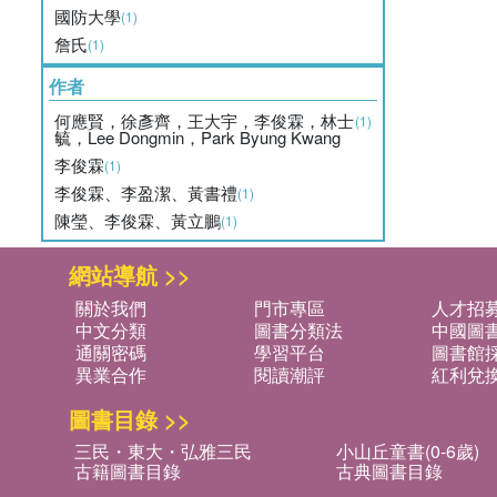
國防大學
(1)
詹氏
(1)
作者
何應賢，徐彥齊，王大宇，李俊霖，林士
(1)
毓，Lee Dongmin，Park Byung Kwang
李俊霖
(1)
李俊霖、李盈潔、黃書禮
(1)
陳瑩、李俊霖、黃立鵬
(1)
網站導航 >>
關於我們
門市專區
人才招
中文分類
圖書分類法
中國圖
通關密碼
學習平台
圖書館採
異業合作
閱讀潮評
紅利兌
圖書目錄 >>
三民・東大・弘雅三民
小山丘童書(0-6歲)
古籍圖書目錄
古典圖書目錄