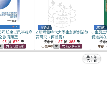
滿額折
滿額折
公司股東以民事程序
2.
新媒體時代大學生創新創業教
3.
生態土
之救濟類型
育研究（簡體書）
變遷與在
95
570
87
355
：
優惠價：
優惠
無庫存
庫存：
共
4
筆
第
1
頁