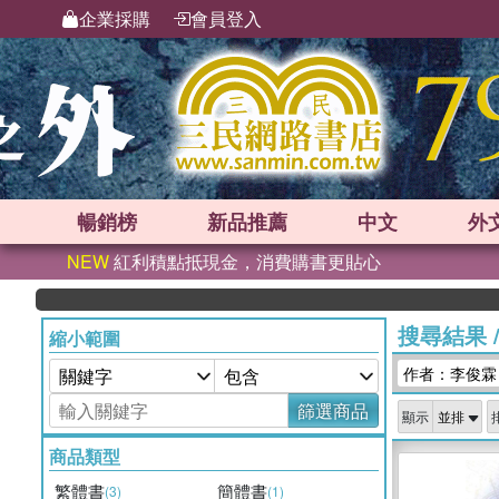
企業採購
會員登入
暢銷榜
新品
推薦
中文
外
NEW
紅利積點抵現金，消費購書更貼心
搜尋結果
縮小範圍
作者：李俊霖
篩選商品
顯示
商品類型
繁體書
簡體書
(3)
(1)