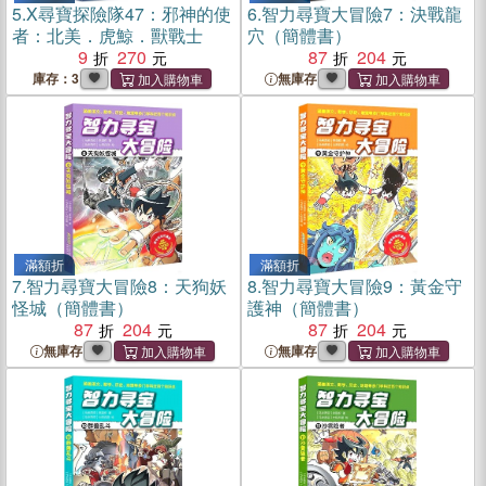
5.
X尋寶探險隊47：邪神的使
6.
智力尋寶大冒險7：決戰龍
者：北美．虎鯨．獸戰士
穴（簡體書）
9
270
87
204
庫存：3
無庫存
滿額折
滿額折
7.
智力尋寶大冒險8：天狗妖
8.
智力尋寶大冒險9：黃金守
怪城（簡體書）
護神（簡體書）
87
204
87
204
無庫存
無庫存