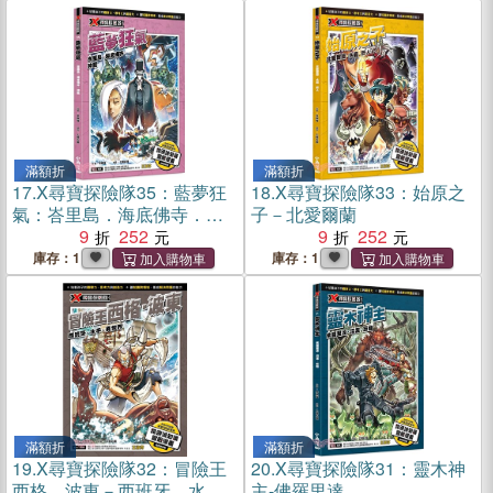
滿額折
滿額折
17.
X尋寶探險隊35：藍夢狂
18.
X尋寶探險隊33：始原之
氣：峇里島．海底佛寺．神
子－北愛爾蘭
龍
9
252
9
252
庫存：1
庫存：1
滿額折
滿額折
19.
X尋寶探險隊32：冒險王
20.
X尋寶探險隊31：靈木神
西格．波東－西班牙．水
主-佛羅里達