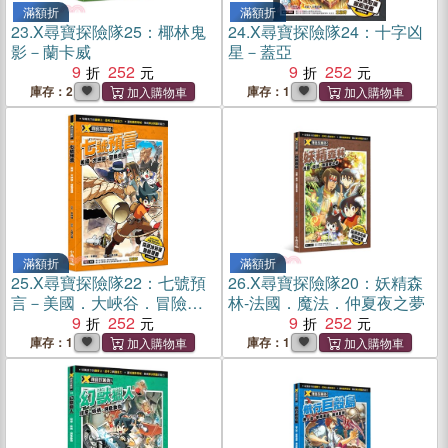
滿額折
滿額折
23.
X尋寶探險隊25：椰林鬼
24.
X尋寶探險隊24：十字凶
影－蘭卡威
星－蓋亞
9
252
9
252
庫存：2
庫存：1
滿額折
滿額折
25.
X尋寶探險隊22：七號預
26.
X尋寶探險隊20：妖精森
言－美國．大峽谷．冒險貴
林-法國．魔法．仲夏夜之夢
族
9
252
9
252
庫存：1
庫存：1