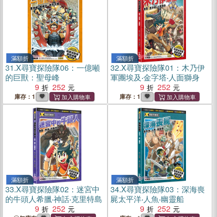
滿額折
滿額折
31.
X尋寶探險隊06：一億噸
32.
X尋寶探險隊01：木乃伊
的巨獸：聖母峰
軍團埃及‧金字塔‧人面獅身
9
252
9
252
庫存：1
庫存：1
滿額折
滿額折
33.
X尋寶探險隊02：迷宮中
34.
X尋寶探險隊03：深海喪
的牛頭人希臘‧神話‧克里特島
屍太平洋‧人魚‧幽靈船
9
252
9
252