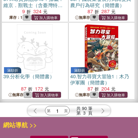
維京．獸戰士（含臺灣特別
農戶行為研究（簡體書）
篇）
9
324
87
287
庫存：1
無庫存
滿額折
滿額折
39.
分析化學（簡體書）
40.
智力尋寶大冒險1：木乃
伊軍團（簡體書）
87
172
87
204
無庫存
無庫存
共
90
筆
第
3
頁
網站導航 >>