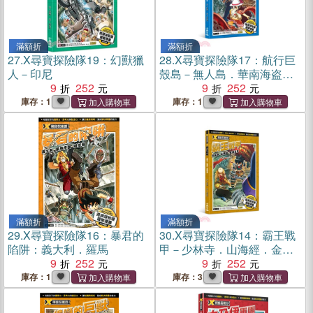
滿額折
滿額折
27.
X尋寶探險隊19：幻獸獵
28.
X尋寶探險隊17：航行巨
人－印尼
殼島－無人島．華南海盗．
9
252
海洋巨獸
9
252
庫存：1
庫存：1
滿額折
滿額折
29.
X尋寶探險隊16：暴君的
30.
X尋寶探險隊14：霸王戰
陷阱：義大利．羅馬
甲－少林寺．山海經．金縷
9
252
玉衣
9
252
庫存：1
庫存：3