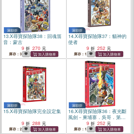
滿額折
滿額折
13.
X尋寶探險隊38：回魂笛
14.
X尋寶探險隊37：貓神的
音：蒙古
使者
9
270
9
252
庫存：3
庫存：1
滿額折
滿額折
15.
X尋寶探險隊完全設定集
16.
X尋寶探險隊36：夜光斷
風劍－柬埔寨．吳哥．第七
9
288
之子
9
252
庫存：2
庫存：1