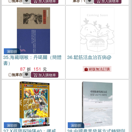
無庫存
庫存：1
滿額折
35.
海藏咽喉：丹噶爾（簡體
36.
鬆筋活血治百病@
書）
87
151
絕版無法訂購
無庫存
滿額折
滿額折
37.
X尋寶探險隊40：挪威．
38.
中國農業發展方式轉變與