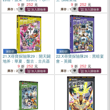
手．異世界
9
252
9
252
庫存：1
庫存：1
滿額折
滿額折
21.
X尋寶探險隊29：開天闢
22.
X尋寶探險隊26：黑暗宴
地斧：華夏．盤古．古兵器
會－英國
9
252
9
252
庫存：2
庫存：1