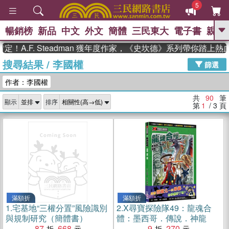
5
暢銷榜
新品
中文
外文
簡體
三民東大
電子書
親子
GO
F. Steadman 獲年度作家，《史坎德》系列帶你踏上熱血奇幻
搜尋結果
/
李國權
、
熱搜：
東野圭吾
高希均教授回憶錄
篩選
、
、
、
The Odyssey
父親節
如果歷
作者：李國權
、
、
史是一群喵
暑期推薦
國際布克
、
、
獎 臺灣漫遊錄
方念華
台灣的李
共
90
筆
顯示
排序
、
、
登輝時代
數學女孩：黎曼猜想
第
1
/ 3
頁
偉大的迷走神經
滿額折
滿額折
1.
宅基地“三權分置”風險識別
2.
X尋寶探險隊49：龍魂合
與規制研究（簡體書）
體：墨西哥．傳說．神龍
87
668
9
270