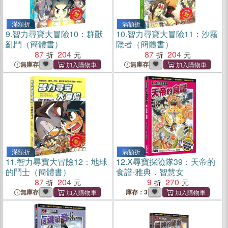
滿額折
滿額折
9.
智力尋寶大冒險10：群獸
10.
智力尋寶大冒險11：沙霧
亂鬥（簡體書）
隱者（簡體書）
87
204
87
204
無庫存
無庫存
滿額折
滿額折
11.
智力尋寶大冒險12：地球
12.
X尋寶探險隊39：天帝的
的鬥士（簡體書）
食譜-雅典．智慧女
87
204
9
270
無庫存
庫存：3