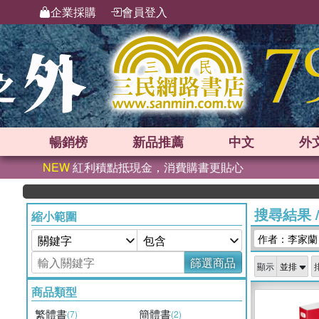
企業採購
會員登入
暢銷榜
新品
推薦
中文
外
NEW
紅利積點抵現金，消費購書更貼心
搜尋結果
縮小範圍
作者：李家蘭
篩選商品
顯示
商品類型
繁體書
簡體書
(7)
(2)