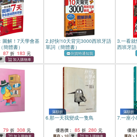
：圖解！7天學會基
2.
好快!10天背完3000西班牙語
3.
一看就
（簡體書）
單詞（簡體書）
西班牙語
87
183
：
到貨時通知我
滿額折
滿額折
6.
那一天我變成一隻鳥
7.
一座小
79
308
85
280
：
優惠價：
優惠
庫存 > 10
庫存 > 