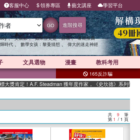
客服中心
領券專區
藝文講座
學習平台
進階搜尋
GO
、
、
、
sey
父親節
如果歷史是一群喵
暑期推薦
、
、
輝時代
數學女孩：黎曼猜想
偉大的迷走神經
子
文具選物
漫畫
教科考用
165反詐騙
肯定！A.F. Steadman 獲年度作家，《史坎德》系列帶你踏
共
9
筆
第
1
/ 1
頁