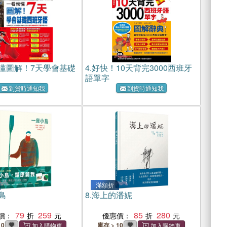
懂圖解！7天學會基礎
4.
好快！10天背完3000西班牙
語單字
到貨時通知我
到貨時通知我
滿額折
島
8.
海上的潘妮
79
259
85
280
價：
優惠價：
10
庫存 > 10