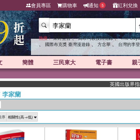
會員專區
購物車
通知
紅利兌換
5
、
、
熱搜：
東野圭吾
高希均教授回憶錄
The Odys
、
、
、
國際布克獎 臺灣漫遊錄
方念華
台灣的李登
文
簡體
三民東大
電子書
親
英國出版界指標大獎
/
李家蘭
排序