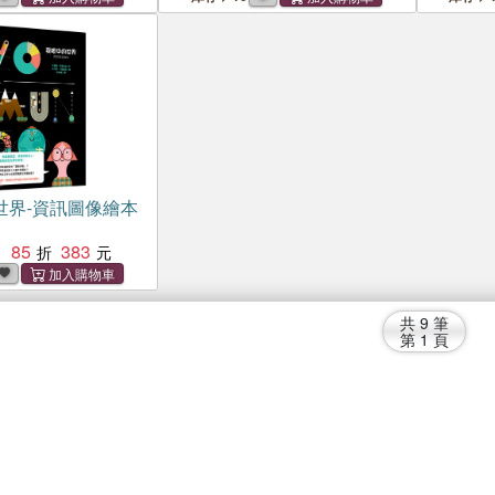
世界-資訊圖像繪本
85
383
：
共
9
筆
第
1
頁