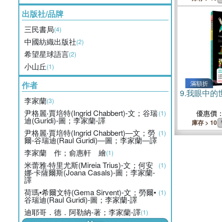
出版社/品牌
三民書局
(4)
中國紡織出版社
(2)
希望星球語言
(2)
小山丘
(1)
滿額折
作者
9.
我眼中的
李家蘭
(3)
尹格麗‧賈培特(Ingrid Chabbert)-文；谷瑞
優惠價
(1)
迪(Guridi)-圖；李家蘭-譯
庫存 > 10
尹格麗‧賈培特(Ingrid Chabbert)―文；勞
(1)
爾-谷瑞迪(Raul Guridi)―圖；李家蘭―譯
李家蘭 作；俞惠軒 繪
(1)
米蕾雅‧特里尤斯(Mireia Trius)-文；何安
(1)
娜‧卡薩爾斯(Joana Casals)-圖；李家蘭-
譯
荷瑪•希爾文特(Gema Sirvent)-文；勞爾•
(1)
谷瑞迪(Raul Guridi)-圖；李家蘭-譯
迪耶哥．德．阿勒納-著；李家蘭-譯
(1)