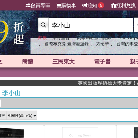
會員專區
購物車
通知
紅利兌換
5
、
、
熱搜：
東野圭吾
高希均教授回憶錄
The Odys
、
、
、
國際布克獎 臺灣漫遊錄
方念華
台灣的李登
文
簡體
三民東大
電子書
親
英國出版界指標大獎肯定！A.F. 
/
李小山
排序