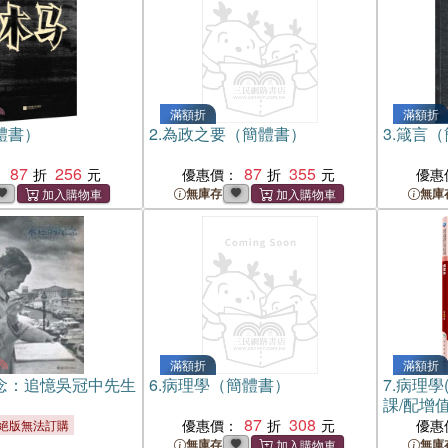
滿額折
滿額折
體書）
2.
為政之要（簡體書）
3.
箴言（
87
256
87
355
：
優惠價：
優惠
無庫存
無庫
滿額折
滿額折
念：追憶吳冠中先生
6.
病理學（簡體書）
7.
病理學
課/配增
87
308
優惠價：
優惠
絕版無法訂購
無庫存
無庫