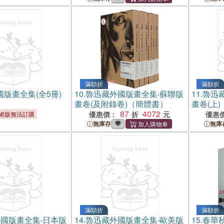
滿額折
滿額折
版畫全集(全5冊)
10.
魯迅藏外國版畫全集‧蘇聯版
11.
魯迅
畫卷(及附錄卷)（簡體書）
畫卷(上
87
4072
優惠價：
優惠
絕版無法訂購
無庫存
無庫
滿額折
滿額折
國版畫全集‧日本版
14.
魯迅藏外國版畫全集‧歐美版
15.
春華秋