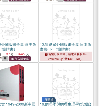
藏外國版畫全集‧歐美版
12.
魯迅藏外國版畫全集‧日本版
)（簡體書）
畫卷(下)（簡體書）
87
3445
價：
若需訂購本書，請電洽客服 02-
存
25006600[分機130、131]。
滿額折
實 1949-2009新中國
16.
病理學與病理生理學(第3版)