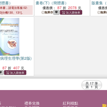
簡體書）
畫卷(下)（簡體書）
版畫集（
87
2078
優惠價：
優惠
本書，請電洽客服 02-
無庫存
無庫
00[分機130、131]。
病理生理學(第2版)
87
407
：
共
17
筆
第
1
頁
募
禮券兌換
紅利積點
聚