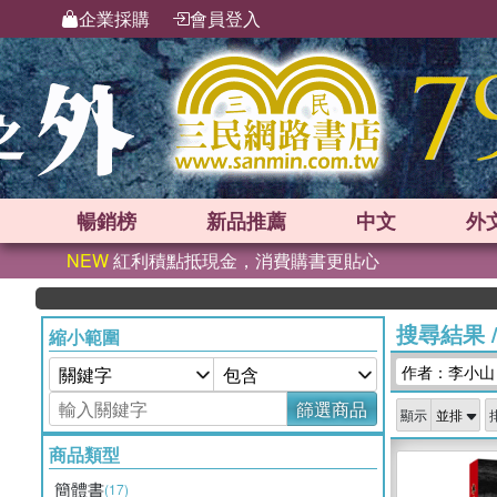
企業採購
會員登入
暢銷榜
新品
推薦
中文
外
NEW
紅利積點抵現金，消費購書更貼心
搜尋結果
縮小範圍
作者：李小山
篩選商品
顯示
商品類型
簡體書
(17)