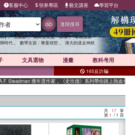
客服中心
領券專區
藝文講座
學習平台
進階搜尋
GO
、
、
、
sey
父親節
如果歷史是一群喵
暑期推薦
、
、
輝時代
數學女孩：黎曼猜想
偉大的迷走神經
子
文具選物
漫畫
教科考用
165反詐騙
Steadman 獲年度作家，《史坎德》系列帶你踏上熱血奇幻旅程
共
17
筆
第
1
/ 1
頁