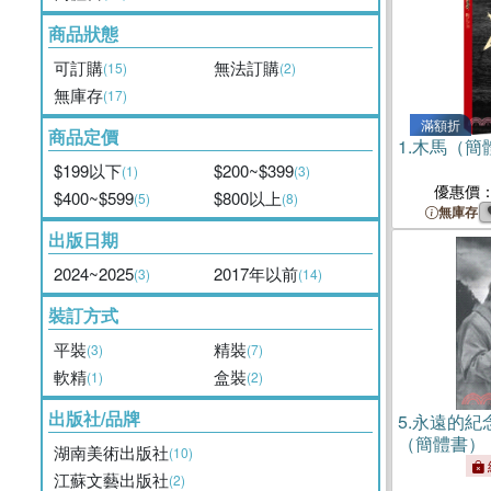
商品狀態
可訂購
無法訂購
(15)
(2)
無庫存
(17)
滿額折
商品定價
1.
木馬（簡
$199以下
$200~$399
(1)
(3)
優惠價
$400~$599
$800以上
(5)
(8)
無庫存
出版日期
2024~2025
2017年以前
(3)
(14)
裝訂方式
平裝
精裝
(3)
(7)
軟精
盒裝
(1)
(2)
出版社/品牌
5.
永遠的紀
（簡體書）
湖南美術出版社
(10)
江蘇文藝出版社
(2)