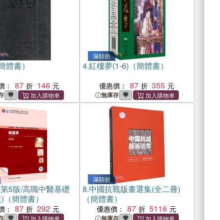
滿額折
簡體書）
4.
紅樓夢(1-6)（簡體書）
87
146
87
355
價：
優惠價：
存
無庫存
滿額折
(第5版/高職中醫基礎
8.
中國抗戰版畫選集(全二冊)
值)（簡體書）
（簡體書）
87
292
87
5116
價：
優惠價：
存
無庫存