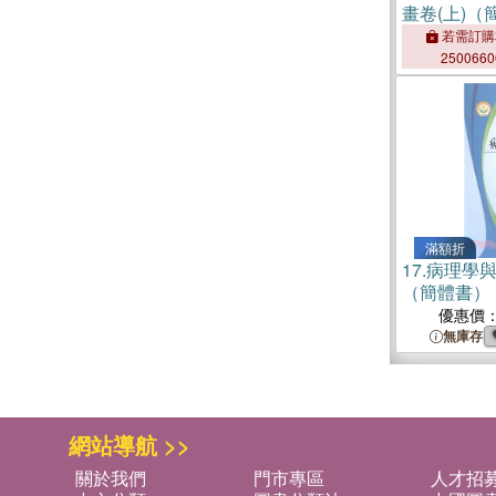
畫卷(上)（
若需訂購
250066
滿額折
17.
病理學與
（簡體書）
優惠價
無庫存
網站導航 >>
關於我們
門市專區
人才招