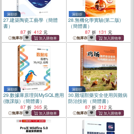
滿額折
滿額折
27.
建築陶瓷工藝學（簡體
28.
無機化學實驗(第二版)
書）
（簡體書）
87
412
87
131
無庫存
無庫存
滿額折
滿額折
29.
數據庫原理與MySQL應用
30.
雞場獸藥安全使用與雞病
(微課版)（簡體書）
防治技術（簡體書）
87
365
87
312
無庫存
無庫存