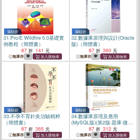
滿額折
滿額折
31.
Pro/E Wildfire 5.0基礎實
32.
數據庫原理與設計(Oracle
例教程（簡體書）
版)（簡體書）
87
141
87
360
無庫存
無庫存
滿額折
滿額折
33.
不孕不育針灸治驗精粹
34.
數據庫原理及應用
（簡體書）
(MySQL版)(第2版‧題庫‧微課
87
365
視頻版)（簡體書）
87
312
無庫存
無庫存