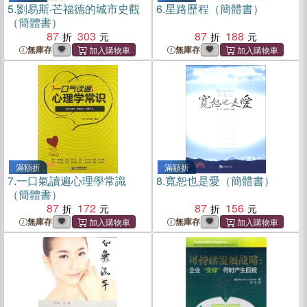
5.
劉易斯‧芒福德的城市史觀
6.
星路歷程（簡體書）
（簡體書）
87
303
87
188
無庫存
無庫存
滿額折
滿額折
7.
一口氣讀遍心理學常識
8.
寬恕也是愛（簡體書）
（簡體書）
87
172
87
156
無庫存
無庫存