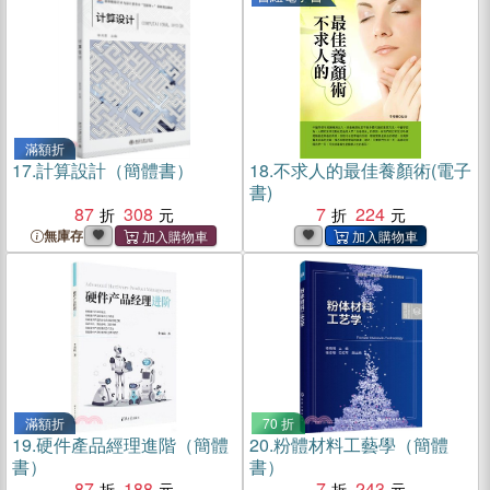
滿額折
17.
計算設計（簡體書）
18.
不求人的最佳養顏術(電子
書)
87
308
7
224
無庫存
滿額折
70 折
19.
硬件產品經理進階（簡體
20.
粉體材料工藝學（簡體
書）
書）
87
188
7
243