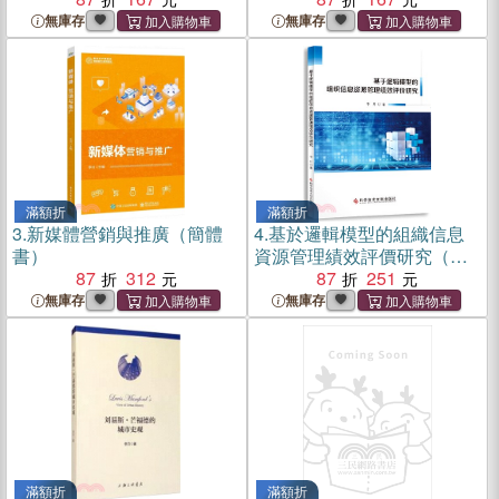
無庫存
無庫存
滿額折
滿額折
3.
新媒體營銷與推廣（簡體
4.
基於邏輯模型的組織信息
書）
資源管理績效評價研究（簡
87
312
體書）
87
251
無庫存
無庫存
滿額折
滿額折