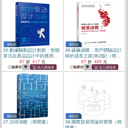
滿額折
滿額折
35.
數據驅動設計創新：智能
36.
破繭成蝶：用戶體驗設計
算法在產品設計中的應用
師的成長之路(第2版)（簡體
（簡體書）
87
417
書）
87
469
無庫存
無庫存
滿額折
滿額折
37.
活得清醒（簡體書）
38.
國際貿易理論與實務（簡
體書）