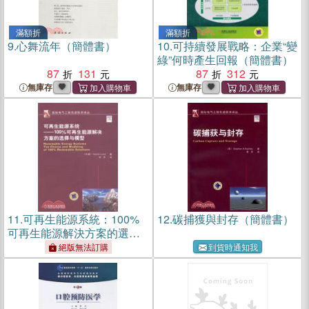
滿額折
滿額折
9.
心舞流年（簡體書）
10.
可持續發展戰略：企業“變
綠”何時產生回報（簡體書）
87
131
87
312
無庫存
無庫存
11.
可再生能源系統：100%
12.
碳捕獲與封存（簡體書）
可再生能源解決方案的選擇
與模型（簡體書）
絕版無法訂購
到貨時通知我