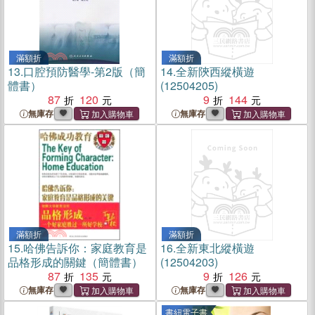
滿額折
滿額折
13.
口腔預防醫學-第2版（簡
14.
全新陝西縱橫遊
體書）
(12504205)
87
120
9
144
無庫存
無庫存
滿額折
滿額折
15.
哈佛告訴你：家庭教育是
16.
全新東北縱橫遊
品格形成的關鍵（簡體書）
(12504203)
87
135
9
126
無庫存
無庫存
書紐電子書