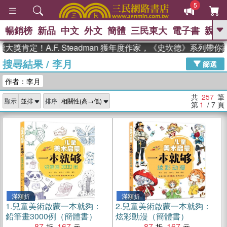
5
暢銷榜
新品
中文
外文
簡體
三民東大
電子書
親子
GO
定！A.F. Steadman 獲年度作家，《史坎德》系列帶你踏上
搜尋結果
/
李月
、
熱搜：
東野圭吾
高希均教授回憶錄
篩選
、
、
、
The Odyssey
父親節
如果歷
作者：李月
、
、
史是一群喵
暑期推薦
國際布克
、
、
獎 臺灣漫遊錄
方念華
台灣的李
共
257
筆
顯示
排序
、
、
登輝時代
數學女孩：黎曼猜想
第
1
/ 7
頁
偉大的迷走神經
滿額折
滿額折
1.
兒童美術啟蒙一本就夠：
2.
兒童美術啟蒙一本就夠：
鉛筆畫3000例（簡體書）
炫彩動漫（簡體書）
87
167
87
167