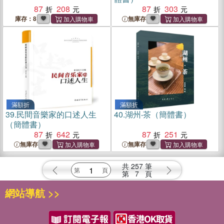
87
208
87
303
庫存：8
無庫存
滿額折
滿額折
39.
民間音樂家的口述人生
40.
湖州‧茶（簡體書）
（簡體書）
87
642
87
251
無庫存
無庫存
共
257
筆
第
7
頁
網站導航 >>