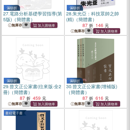
滿額折
滿額折
27.
電路分析基礎學習指導(第
28.
朱光亞：科技眾帥之帥
5版)（簡體書）
(精)（簡體書）
87
146
無庫存
無庫存
滿額折
滿額折
29.
曾文正公家書(往來版‧全2
30.
曾文正公家書(增補版)
冊)（簡體書）
（簡體書）
87
459
87
616
無庫存
無庫存
書紐電子書