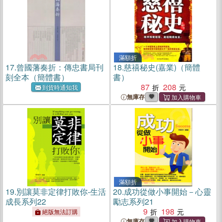
滿額折
17.
曾國藩奏折：傳忠書局刊
18.
慈禧秘史(嘉業)（簡體
刻全本（簡體書）
書）
87
208
到貨時通知我
無庫存
滿額折
19.
別讓莫非定律打敗你-生活
20.
成功從做小事開始－心靈
成長系列22
勵志系列21
9
198
絕版無法訂購
無庫存