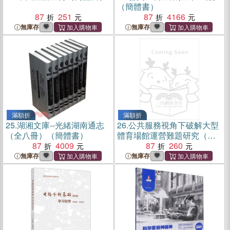
（簡體書）
87
251
87
4166
無庫存
無庫存
滿額折
滿額折
25.
湖湘文庫--光緒湖南通志
26.
公共服務視角下破解大型
（全八冊）（簡體書）
體育場館運營難題研究（簡
87
4009
體書）
87
260
無庫存
無庫存