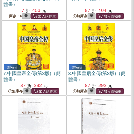
體書）
7
453
87
104
庫存：4
無庫存
滿額折
滿額折
7.
中國皇帝全傳(第3版)（簡
8.
中國皇后全傳(第3版)（簡
體書）
體書）
87
292
87
292
無庫存
無庫存