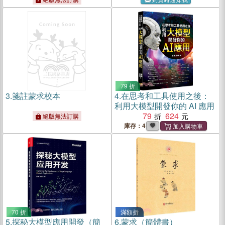
79 折
3.
箋註蒙求校本
4.
在思考和工具使用之後：
利用大模型開發你的 AI 應用
79
624
絕版無法訂購
庫存：4
70 折
滿額折
5.
探秘大模型應用開發（簡
6.
蒙求（簡體書）