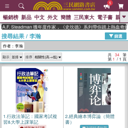
5
暢銷榜
新品
中文
外文
簡體
三民東大
電子書
親子
GO
 Steadman 獲年度作家，《史坎德》系列帶你踏上熱血奇幻旅程
搜尋結果
/
李瀚
、
熱搜：
東野圭吾
高希均教授回憶錄
篩選
、
、
、
The Odyssey
父親節
如果歷
作者：李瀚
、
、
史是一群喵
暑期推薦
國際布克
、
、
獎 臺灣漫遊錄
方念華
台灣的李
共
34
筆
顯示
排序
、
、
登輝時代
數學女孩：黎曼猜想
第
1
/ 1
頁
偉大的迷走神經
1.
行政法筆記：國家考試複
2.
經典繪本博弈論（簡體
習&大學上課筆記
書）
絕版無法訂購
到貨時通知我