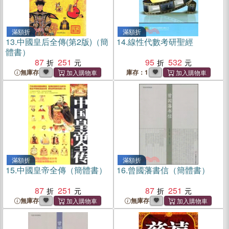
滿額折
滿額折
13.
中國皇后全傳(第2版)（簡
14.
線性代數考研聖經
體書）
87
251
95
532
無庫存
庫存：1
滿額折
滿額折
15.
中國皇帝全傳（簡體書）
16.
曾國藩書信（簡體書）
87
251
87
251
無庫存
無庫存