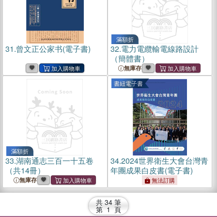
滿額折
31.
曾文正公家书(電子書)
32.
電力電纜輸電線路設計
（簡體書）
無庫存
書紐電子書
滿額折
33.
湖南通志三百一十五卷
34.
2024世界衛生大會台灣青
（共14冊）
年團成果白皮書(電子書)
無庫存
無法訂購
共
34
筆
第
1
頁