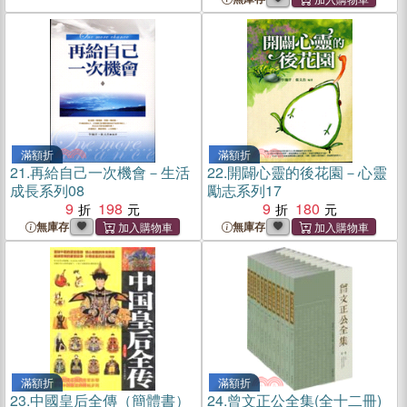
滿額折
滿額折
21.
再給自己一次機會－生活
22.
開闢心靈的後花園－心靈
成長系列08
勵志系列17
9
198
9
180
無庫存
無庫存
滿額折
滿額折
23.
中國皇后全傳（簡體書）
24.
曾文正公全集(全十二冊)