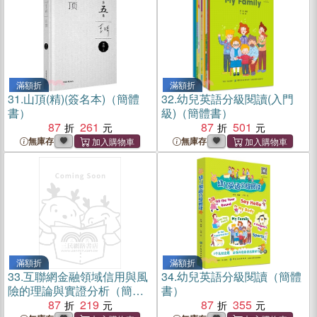
滿額折
滿額折
31.
山頂(精)(簽名本)（簡體
32.
幼兒英語分級閱讀(入門
書）
級)（簡體書）
87
261
87
501
無庫存
無庫存
滿額折
滿額折
33.
互聯網金融領域信用與風
34.
幼兒英語分級閱讀（簡體
險的理論與實證分析（簡體
書）
書）
87
219
87
355