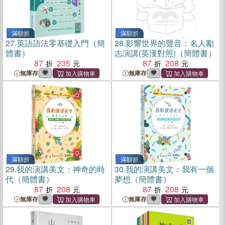
滿額折
滿額折
27.
英語語法零基礎入門（簡
28.
影響世界的聲音：名人勵
體書）
志演講(英漢對照)（簡體書）
87
235
87
208
無庫存
無庫存
滿額折
滿額折
29.
我的演講美文：神奇的時
30.
我的演講美文：我有一個
代（簡體書）
夢想（簡體書）
87
208
87
208
無庫存
無庫存