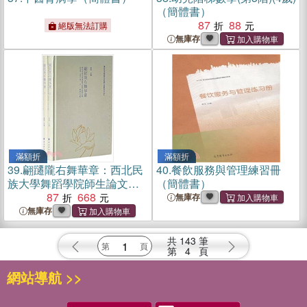
（簡體書）
87
88
絕版無法訂購
無庫存
滿額折
滿額折
39.
翩躚隴右舞華章：西北民
40.
餐飲服務與管理練習冊
族大學舞蹈學院師生論文集
（簡體書）
2008-2015年(全3冊)（簡體
87
668
無庫存
書）
無庫存
共
143
筆
第
4
頁
網站導航 >>