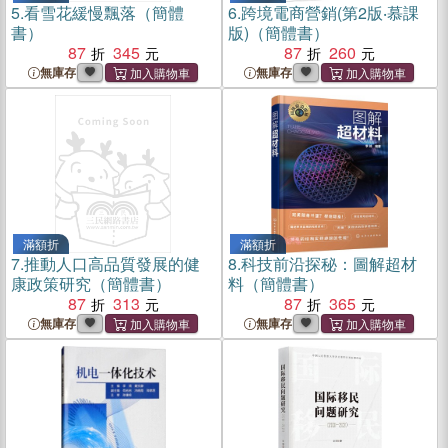
5.
看雪花緩慢飄落（簡體
6.
跨境電商營銷(第2版‧慕課
書）
版)（簡體書）
87
345
87
260
無庫存
無庫存
滿額折
滿額折
7.
推動人口高品質發展的健
8.
科技前沿探秘：圖解超材
康政策研究（簡體書）
料（簡體書）
87
313
87
365
無庫存
無庫存