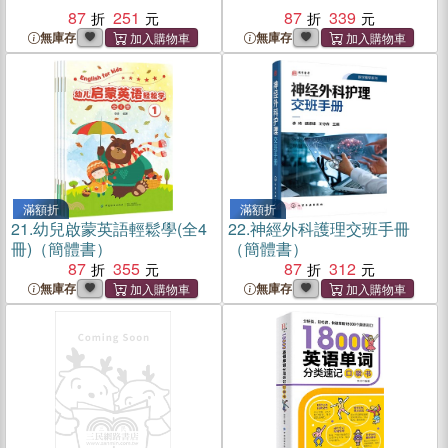
87
251
87
339
無庫存
無庫存
滿額折
滿額折
21.
幼兒啟蒙英語輕鬆學(全4
22.
神經外科護理交班手冊
冊)（簡體書）
（簡體書）
87
355
87
312
無庫存
無庫存