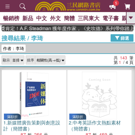
5
暢銷榜
新品
中文
外文
簡體
三民東大
電子書
親子
GO
A.F. Steadman 獲年度作家，《史坎德》系列帶你踏上熱血
搜尋結果
/
李琦
、
、
熱搜：
東野圭吾
The Odyssey
篩選
、
、
父親節
如果歷史是一群喵
暑期
作者：李琦
、
、
推薦
國際布克獎 臺灣漫遊錄
方
、
、
念華
台灣的李登輝時代
數學女
共
143
筆
顯示
排序
、
孩：黎曼猜想
偉大的迷走神經
第
1
/ 4
頁
滿額折
滿額折
1.
新媒體廣告策劃與創意設
2.
中考英語作文熱點素材
計（簡體書）
（簡體書）
87
256
87
459