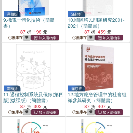
滿額折
滿額折
9.
機電一體化技術（簡體
10.
國際移民問題研究2001-
書）
2021（簡體書）
87
198
87
459
無庫存
無庫存
滿額折
滿額折
11.
過程控制系統及儀錶(第四
12.
地方應急管理中的社會組
版)(微課版)（簡體書）
織參與研究（簡體書）
87
302
87
407
無庫存
無庫存