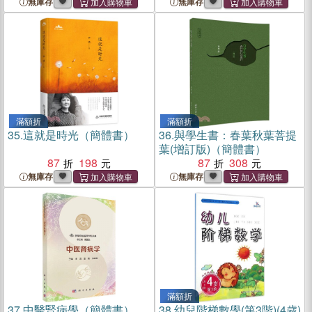
無庫存
無庫存
滿額折
滿額折
35.
這就是時光（簡體書）
36.
與學生書：春葉秋葉菩提
葉(增訂版)（簡體書）
87
198
87
308
無庫存
無庫存
滿額折
37.
中醫腎病學（簡體書）
38.
幼兒階梯數學(第3階)(4歲)