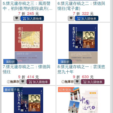
5.
懷元廬存稿之三：風雨聲
6.
懷元廬存稿之二：懷德與
中，初到臺灣的那段歲月(電
憶往(電子書)
子書)
7
245
7
322
滿額折
滿額折
7.
懷元廬存稿之二：懷德與
8.
懷元廬存稿之一：雲漢悠
憶往
悠九十年
9
414
9
630
無庫存
無庫存
書紐電子書
紅利兌換