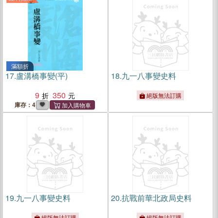
滿額折
17.
盧溝橋事變(平)
18.
九一八事變史料
9
350
絕版無法訂購
庫存：4
19.
九一八事變史料
20.
抗戰前華北政局史料
絕版無法訂購
絕版無法訂購