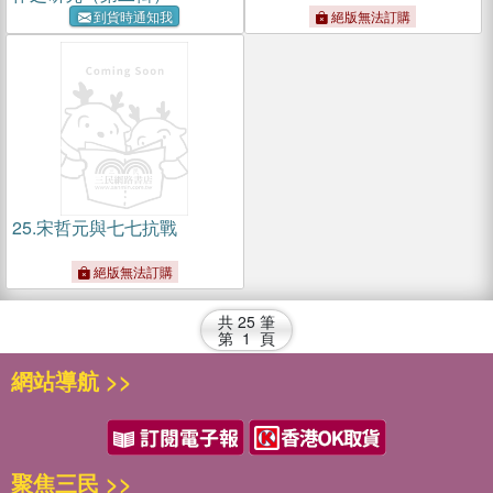
到貨時通知我
絕版無法訂購
25.
宋哲元與七七抗戰
絕版無法訂購
共
25
筆
第
1
頁
網站導航 >>
聚焦三民 >>