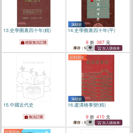
滿額折
13.
史學圈裏四十年(精)
14.
史學圈裏四十年(平)
9
387
絕版無法訂購
庫存：5
紅利兌換
滿額折
15.
中國近代史
16.
盧溝橋事變(精)
9
410
無法訂購
庫存：5
紅利兌換