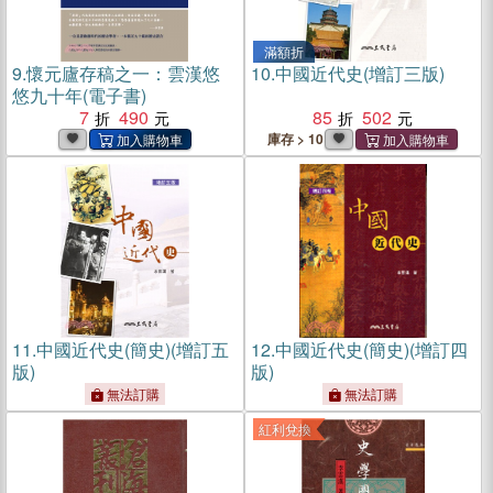
滿額折
9.
懷元廬存稿之一：雲漢悠
10.
中國近代史(增訂三版)
悠九十年(電子書)
7
490
85
502
庫存 > 10
11.
中國近代史(簡史)(增訂五
12.
中國近代史(簡史)(增訂四
版)
版)
無法訂購
無法訂購
紅利兌換