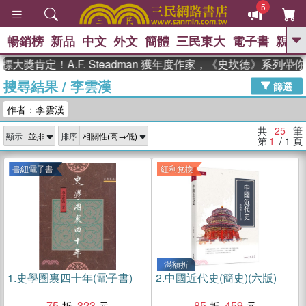
5
暢銷榜
新品
中文
外文
簡體
三民東大
電子書
親子
GO
肯定！A.F. Steadman 獲年度作家，《史坎德》系列帶你
搜尋結果
/
李雲漢
、
熱搜：
東野圭吾
高希均教授回憶錄
篩選
、
、
、
The Odyssey
父親節
如果歷
作者：李雲漢
、
、
史是一群喵
暑期推薦
國際布克
、
、
獎 臺灣漫遊錄
方念華
台灣的李
共
25
筆
顯示
排序
、
、
登輝時代
數學女孩：黎曼猜想
第
1
/ 1
頁
偉大的迷走神經
書紐電子書
紅利兌換
滿額折
1.
史學圈裏四十年(電子書)
2.
中國近代史(簡史)(六版)
75
323
85
459