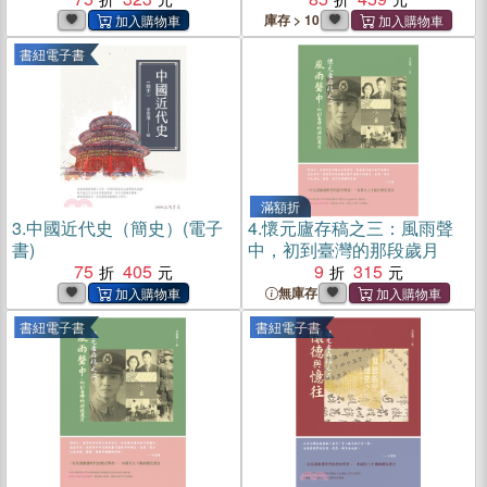
庫存 > 10
書紐電子書
滿額折
3.
中國近代史（簡史）(電子
4.
懷元廬存稿之三：風雨聲
書)
中，初到臺灣的那段歲月
75
405
9
315
無庫存
書紐電子書
書紐電子書