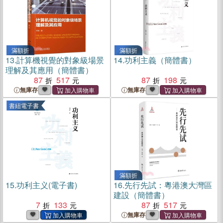
滿額折
滿額折
13.
計算機視覺的對象級場景
14.
功利主義（簡體書）
理解及其應用（簡體書）
87
517
87
198
無庫存
無庫存
書紐電子書
滿額折
15.
功利主义(電子書)
16.
先行先試：粵港澳大灣區
建設（簡體書）
7
133
87
517
無庫存