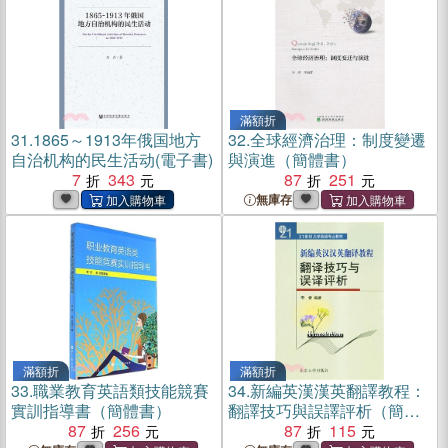
滿額折
31.
1865～1913年俄国地方
32.
全球經濟治理：制度變遷
自治机构的民生活动(電子書)
與演進（簡體書）
7
343
87
251
無庫存
滿額折
滿額折
33.
職業教育英語類技能競賽
34.
新編英漢漢英翻譯教程：
實訓指導書（簡體書）
翻譯技巧與誤譯評析（簡體
87
256
書）
87
115