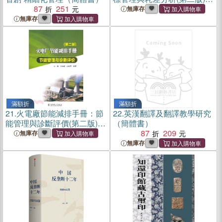
87
251
（簡體書）
無庫存
無庫存
滿額折
滿額折
21.
火電廠節能減排手冊：節
22.
英漢翻譯及翻譯教學研究
能管理與診斷評價(第二版)
（簡體書）
（簡體書）
87
209
無庫存
無庫存