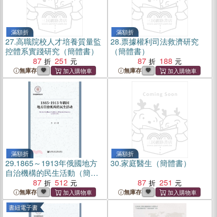
滿額折
滿額折
27.
高職院校人才培養質量監
28.
票據權利司法救濟研究
控體系實踐研究（簡體書）
（簡體書）
87
251
87
188
無庫存
無庫存
滿額折
滿額折
29.
1865～1913年俄國地方
30.
家庭醫生（簡體書）
自治機構的民生活動（簡體
書）
87
512
87
251
無庫存
無庫存
書紐電子書