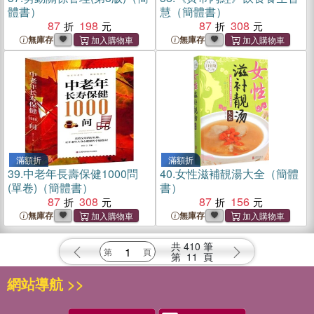
體書）
慧（簡體書）
87
198
87
308
無庫存
無庫存
滿額折
滿額折
39.
中老年長壽保健1000問
40.
女性滋補靚湯大全（簡體
(單卷)（簡體書）
書）
87
308
87
156
無庫存
無庫存
共
410
筆
第
11
頁
網站導航 >>