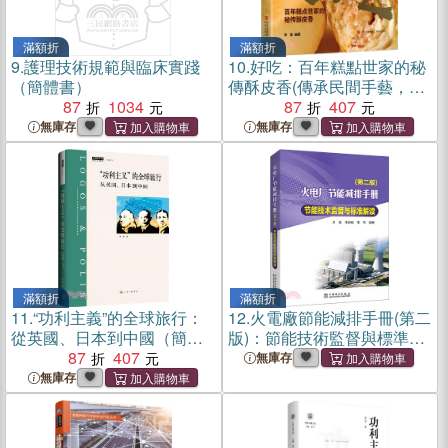
滿額折
滿額折
9.
護理技術規範與臨床實踐
10.
好吃：百年糕點世家的秘
（簡體書）
傳酥皮香(傳承民間手藝，弘
87
1034
揚大國工匠精神，通過地方
87
407
家族百年發展，窺見民族食
無庫存
無庫存
品行業的發展歷程)（簡體
書）
滿額折
滿額折
11.
“功利主義”的全球旅行：
12.
火電廠節能減排手冊(第二
從英國、日本到中國（簡體
版)：節能技術監督與標準解
書）
87
407
讀（簡體書）
無庫存
無庫存