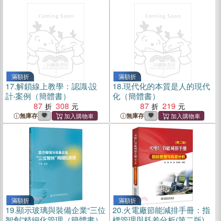
滿額折
滿額折
17.
解鎖線上教學：認識‧設
18.
現代化的本質是人的現代
計‧案例（簡體書）
化（簡體書）
87
308
87
219
無庫存
無庫存
滿額折
滿額折
19.
顯示玻璃與裝備企業“三位
20.
火電廠節能減排手冊：指
智創”精細化管理（簡體書）
標管理與耗差分析(第二版)