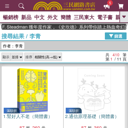
5
暢銷榜
新品
中文
外文
簡體
三民東大
電子書
親子
GO
Steadman 獲年度作家，《史坎德》系列帶你踏上熱血奇幻旅程
搜尋結果
/
李青
、
熱搜：
東野圭吾
高希均教授回憶錄
篩選
、
、
、
The Odyssey
父親節
如果歷
作者：李青
、
、
史是一群喵
暑期推薦
國際布克
、
、
獎 臺灣漫遊錄
方念華
台灣的李
共
410
筆
顯示
排序
、
、
登輝時代
數學女孩：黎曼猜想
第
1
/ 11
頁
偉大的迷走神經
滿額折
滿額折
1.
腎好人不老（簡體書）
2.
通信原理基礎（簡體書）
87
260
87
360