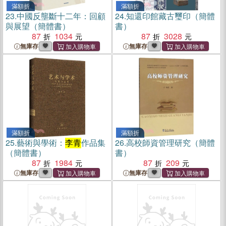
滿額折
滿額折
23.
中國反壟斷十二年：回顧
24.
知還印館藏古璽印（簡體
與展望（簡體書）
書）
87
1034
87
3028
無庫存
無庫存
滿額折
滿額折
25.
藝術與學術：
李青
作品集
26.
高校師資管理研究（簡體
（簡體書）
書）
87
1984
87
209
無庫存
無庫存