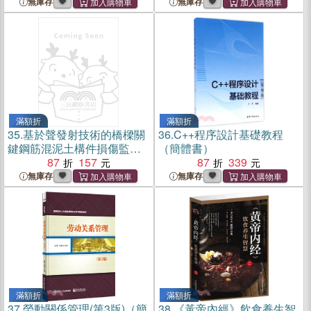
無庫存
無庫存
滿額折
滿額折
35.
基於聲發射技術的橋樑關
36.
C++程序設計基礎教程
鍵鋼筋混泥土構件損傷監測
（簡體書）
與評價（簡體書）
87
157
87
339
無庫存
無庫存
滿額折
滿額折
37.
勞動關係管理(第3版)（簡
38.
《黃帝內經》飲食養生智