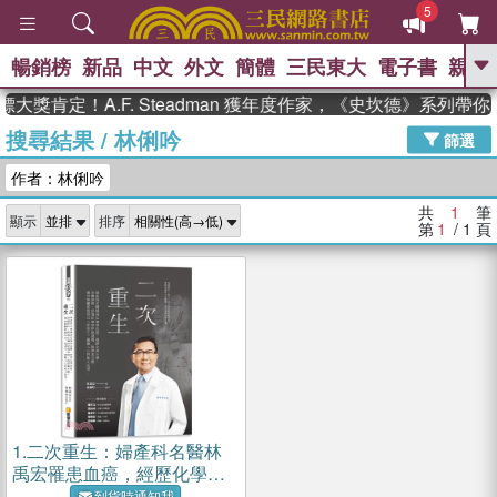
5
暢銷榜
新品
中文
外文
簡體
三民東大
電子書
親子
GO
大獎肯定！A.F. Steadman 獲年度作家，《史坎德》系列帶
搜尋結果
/
林俐吟
、
熱搜：
東野圭吾
高希均教授回憶錄
篩選
、
、
、
The Odyssey
父親節
如果歷
作者：林俐吟
、
、
史是一群喵
暑期推薦
國際布克
、
、
獎 臺灣漫遊錄
方念華
台灣的李
共
1
筆
顯示
排序
、
、
登輝時代
數學女孩：黎曼猜想
第
1
/ 1
頁
偉大的迷走神經
1.
二次重生：婦產科名醫林
禹宏罹患血癌，經歷化學治
療、骨髓移植、併發症導致
到貨時通知我