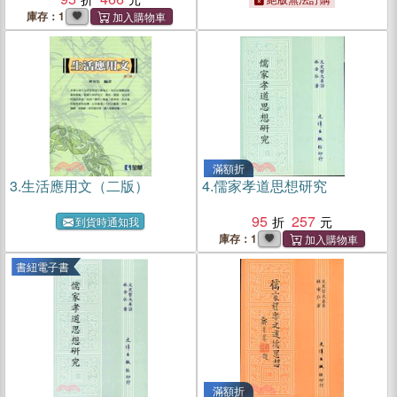
庫存：1
滿額折
3.
生活應用文（二版）
4.
儒家孝道思想研究
95
257
到貨時通知我
庫存：1
書紐電子書
滿額折