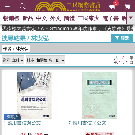
5
暢銷榜
新品
中文
外文
簡體
三民東大
電子書
親子
GO
指標大獎肯定！A.F. Steadman 獲年度作家，《史坎德》
搜尋結果
/
林安弘
、
熱搜：
東野圭吾
高希均教授回憶錄
篩選
、
、
、
The Odyssey
父親節
如果歷
作者：林安弘
、
、
史是一群喵
暑期推薦
國際布克
、
、
獎 臺灣漫遊錄
方念華
台灣的李
共
8
筆
顯示
排序
、
、
登輝時代
數學女孩：黎曼猜想
第
1
/ 1
頁
偉大的迷走神經
滿額折
1.
應用書信與公文
2.
應用書信與公文
95
466
絕版無法訂購