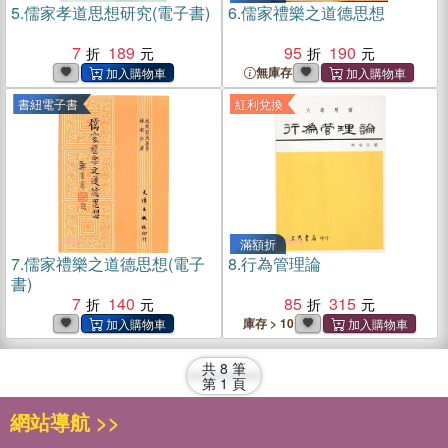
5.
儒家孝道思想研究(電子書)
6.
儒家禮樂之道德思想
7
189
95
190
無庫存
書紐電子書
紅利兌換
滿額折
7.
儒家禮樂之道德思想(電子
8.
行為管理論
書)
7
140
85
315
庫存 > 10
共
8
筆
第
1
頁
網站導航 >>