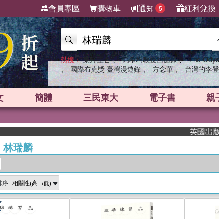
會員專區
購物車
通知
紅利兌換
5
、
、
熱搜：
東野圭吾
高希均教授回憶錄
The Odys
、
、
、
國際布克獎 臺灣漫遊錄
方念華
台灣的李登
文
簡體
三民東大
電子書
親
英國出版界指
/
林瑞麟
排序