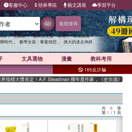
客服中心
領券專區
藝文講座
學習平台
進階搜尋
GO
、
、
、
sey
父親節
如果歷史是一群喵
暑期推薦
、
、
輝時代
數學女孩：黎曼猜想
偉大的迷走神經
子
文具選物
漫畫
教科考用
165反詐騙
標大獎肯定！A.F. Steadman 獲年度作家，《史坎德》系列
共
6
筆
第
1
/ 1
頁