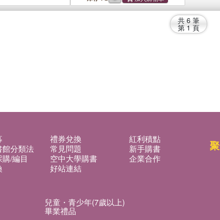
共
6
筆
第
1
頁
募
禮券兌換
紅利積點
聚
書館分類法
常見問題
新手購書
購/編目
空中大學購書
企業合作
換
好站連結
兒童・青少年(7歲以上)
畢業禮品