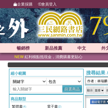
企業採購
會員登入
暢銷榜
新品
推薦
中文
外
NEW
紅利積點抵現金，消費購書更貼心
搜尋結果
縮小範圍
作者：林瑞麟
篩選商品
顯示
商品類型
書紐電子書
繁體書
電子書
(4)
(2)