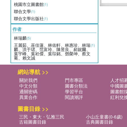
桃園市立圖書館
(1)
聯合文學
(1)
聯合文學出版社
(1)
作者
林瑞麟
(5)
王麗茹、巫佳蓮、林佑軒、林惠珍、林瑞
(1)
麟、洪于珺、范富玲、陳昱良、郝妮爾、
葉宇峰、葉衽傑、葉琮銘、鄧榮坤、蔡文
騫、賴文誠
網站導航 >>
關於我們
門市專區
人才招
中文分類
圖書分類法
中國圖
通關密碼
學習平台
圖書館採
異業合作
閱讀潮評
紅利兌
圖書目錄 >>
三民・東大・弘雅三民
小山丘童書(0-6歲)
古籍圖書目錄
古典圖書目錄