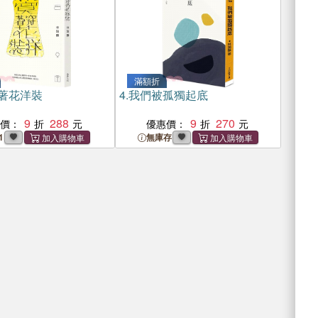
滿額折
著花洋裝
4.
我們被孤獨起底
9
288
9
270
惠價：
優惠價：
1
無庫存