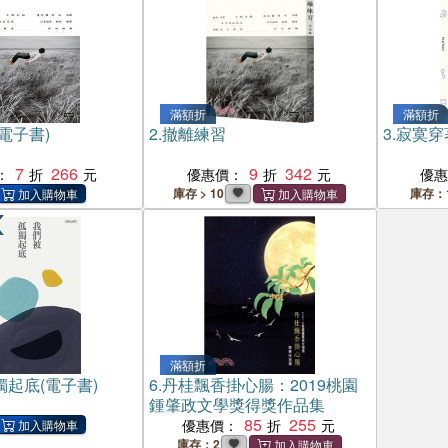
滿額折
滿額折
電子書)
2.
撤離練習
3.
寂寞穿
7
266
9
342
：
優惠價：
優
庫存 > 10
庫存：
滿額折
起底(電子書)
6.
丹桂飄香掛心腸：2019桃園
鍾肇政文學獎得獎作品集
85
255
優惠價：
庫存：2