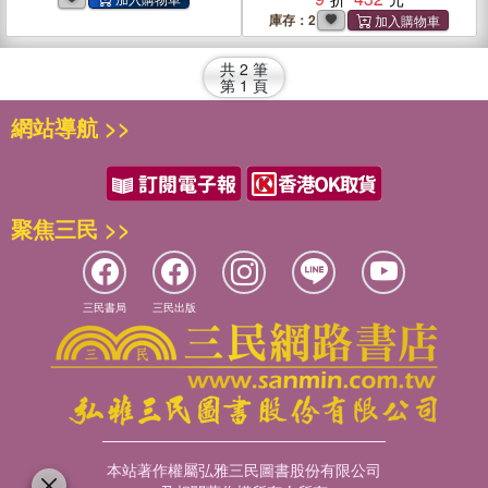
庫存：2
共
2
筆
第
1
頁
網站導航 >>
聚焦三民 >>
三民書局
三民出版
本站著作權屬弘雅三民圖書股份有限公司