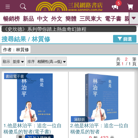
5
暢銷榜
新品
中文
外文
簡體
三民東大
電子書
親子
GO
度作家，《史坎德》系列帶你踏上熱血奇幻旅程
搜尋結果
/
林質修
、
熱搜：
東野圭吾
高希均教授回憶錄
篩選
、
、
、
The Odyssey
父親節
如果歷
作者：林質修
、
、
史是一群喵
暑期推薦
國際布克
、
、
獎 臺灣漫遊錄
方念華
台灣的李
共
2
筆
顯示
排序
、
、
登輝時代
數學女孩：黎曼猜想
第
1
/ 1
頁
偉大的迷走神經
書紐電子書
滿額折
1.
他是林治平：追念一位自
2.
他是林治平：追念一位自
稱傻瓜的智者(電子書)
稱傻瓜的智者
9
432