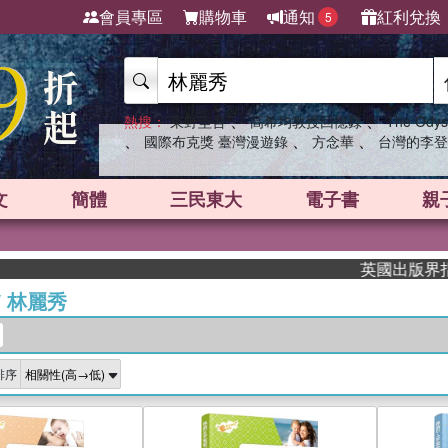
會員專區
購物車
通知
紅利兌換
5
、
、
熱搜：
東野圭吾
高希均教授回憶錄
The Odys
、
、
、
國際布克獎 臺灣漫遊錄
方念華
台灣的李登
文
簡體
三民東大
電子書
親
英國出版界指標大獎肯
/
林麗秀
排序