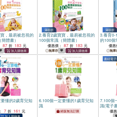
滿額折
滿額折
寶寶，最易被忽視的
2.
養育2歲寶寶，最易被忽視的
3.
養育0
（簡體書）
100個常識（簡體書）
的100
87
183
87
183
：
優惠價：
優惠
無庫存
無庫
書紐電子
定要懂的2歲育兒知
6.
100個一定要懂的1歲育兒知
7.
100
識
識(電子書
7
161
：
優
絕版無法訂購