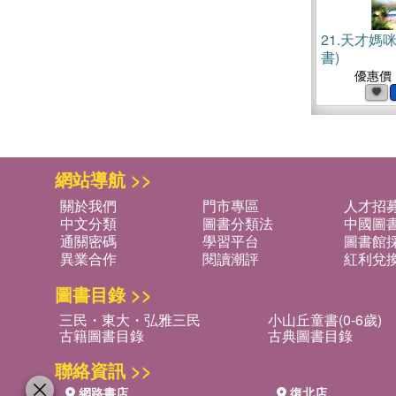
21.
天才媽咪V
書)
優惠價
網站導航 >>
關於我們
門市專區
人才招
中文分類
圖書分類法
中國圖
通關密碼
學習平台
圖書館採
異業合作
閱讀潮評
紅利兌
圖書目錄 >>
三民・東大・弘雅三民
小山丘童書(0-6歲)
古籍圖書目錄
古典圖書目錄
聯絡資訊 >>
網路書店
復北店