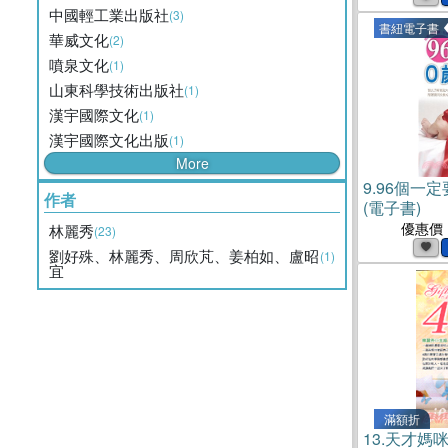
中國輕工業出版社
(3)
書紐電子書
華威文化
(2)
噴泉文化
(1)
山東科學技術出版社
(1)
漢宇國際文化
(1)
漢宇國際文化出版
(1)
More
9.
96個一
作者
(電子書)
優惠價
林麗秀
(23)
劉好殊、林麗秀、周欣芃、姜柏如、盧昭
(1)
宜
滿額折
13.
天才媽咪