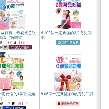
-1歲寶寶，最易被忽視
4.
100個一定要懂的2歲育兒知
個常識（簡體書）
識
87
183
價：
到貨時通知我
存
書
個一定要懂的1歲育兒知
8.
96個一定要懂的0歲育兒知識
)
7
161
惠價：
絕版無法訂購