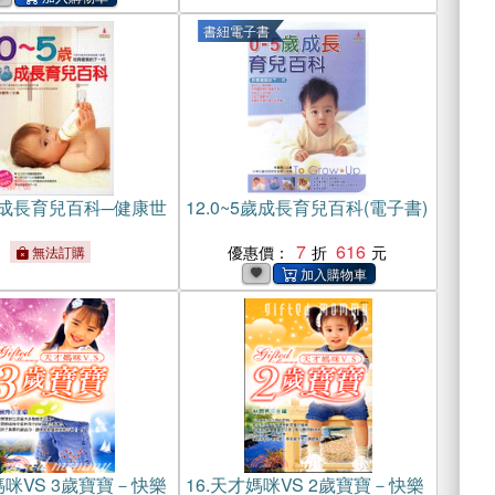
書紐電子書
歲成長育兒百科─健康世
12.
0~5歲成長育兒百科(電子書)
7
616
優惠價：
無法訂購
咪VS 3歲寶寶－快樂
16.
天才媽咪VS 2歲寶寶－快樂