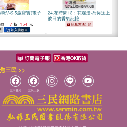
咪V‧S‧5歲寶寶(電子
24.
花時間13：花爛漫‧為你送上
彼日的香氣記憶
7
154
惠價：
絕版無法訂購
焦三民 >>
三民書局
三民出版