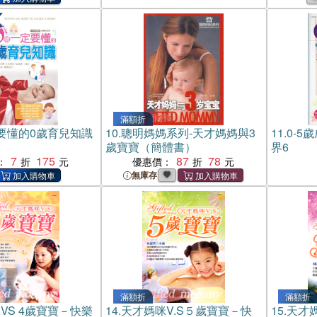
滿額折
定要懂的0歲育兒知識
10.
聰明媽媽系列-天才媽媽與3
11.
0-5
歲寶寶（簡體書）
界6
7
175
87
78
：
優惠價：
無庫存
滿額折
滿額折
VS 4歲寶寶－快樂
14.
天才媽咪V.S５歲寶寶－快
15.
天才媽