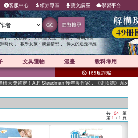
客服中心
領券專區
藝文講座
學習平台
進階搜尋
GO
、
、
、
sey
父親節
如果歷史是一群喵
暑期推薦
、
、
輝時代
數學女孩：黎曼猜想
偉大的迷走神經
子
文具選物
漫畫
教科考用
165反詐騙
定！A.F. Steadman 獲年度作家，《史坎德》系列帶你踏上
共
24
筆
第
1
/ 1
頁