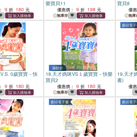
樂寶貝11
寶貝8
9
180
9
198
：
優惠價：
優
無庫存
無庫
書紐電子
滿額折
.S. 0歲寶寶－快
18.
天才媽咪VS１歲寶寶－快樂
19.
天才媽
寶貝2
書)
9
180
9
180
：
優惠價：
優
無庫存
書紐電子書
書紐電子