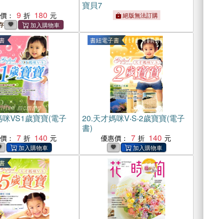
寶貝7
9
180
惠價：
絕版無法訂購
存
書
書紐電子書
咪VS1歲寶寶(電子
20.
天才媽咪V‧S‧2歲寶寶(電子
書)
7
140
7
140
惠價：
優惠價：
書