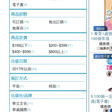
電子書
(9)
商品狀態
可訂購
無法訂購
(19)
(5)
無庫存
(24)
滿額折
1.
養育1歲
商品定價
100個常識
優惠價
$199以下
$200~$399
(1)
(21)
無庫存
$400~$599
$800以上
(1)
(1)
書紐電子書
出版日期
2017年以前
(24)
裝訂方式
平裝
精裝
(1)
(1)
出版社/品牌
5.
100個一
識(電子書)
華立文化
(11)
優惠價
華威國際
(4)