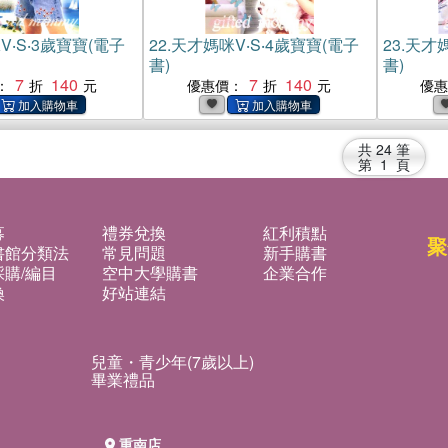
‧S‧3歲寶寶(電子
22.
天才媽咪V‧S‧4歲寶寶(電子
23.
天才媽
書)
書)
7
140
7
140
：
優惠價：
優
共
24
筆
第
1
頁
募
禮券兌換
紅利積點
聚
書館分類法
常見問題
新手購書
購/編目
空中大學購書
企業合作
換
好站連結
兒童・青少年(7歲以上)
畢業禮品
重南店