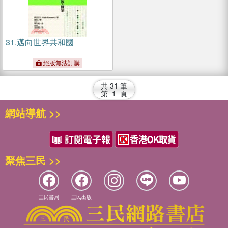
31.
邁向世界共和國
絕版無法訂購
共
31
筆
第
1
頁
網站導航 >>
聚焦三民 >>
三民書局
三民出版