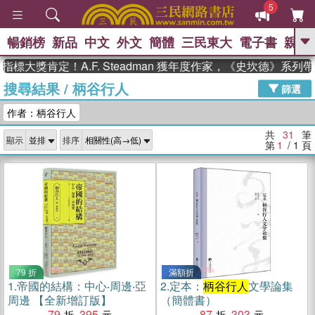
5
暢銷榜
新品
中文
外文
簡體
三民東大
電子書
親子
GO
獎肯定！A.F. Steadman 獲年度作家，《史坎德》系列帶你
搜尋結果
/
柄谷行人
、
熱搜：
東野圭吾
高希均教授回憶錄
篩選
、
、
、
The Odyssey
父親節
如果歷
作者：柄谷行人
、
、
史是一群喵
暑期推薦
國際布克
、
、
獎 臺灣漫遊錄
方念華
台灣的李
共
31
筆
顯示
排序
、
、
登輝時代
數學女孩：黎曼猜想
第
1
/ 1
頁
偉大的迷走神經
79 折
滿額折
1.
帝國的結構：中心‧周邊‧亞
2.
定本：
柄谷行人
文學論集
周邊 【全新增訂版】
（簡體書）
79
395
87
303