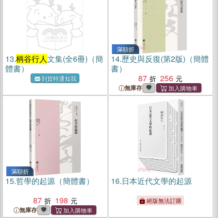
滿額折
13.
柄谷行人
文集(全6冊)（簡
14.
歷史與反復(第2版)（簡體
體書）
書）
87
256
到貨時通知我
無庫存
滿額折
15.
哲學的起源（簡體書）
16.
日本近代文學的起源
87
198
絕版無法訂購
無庫存