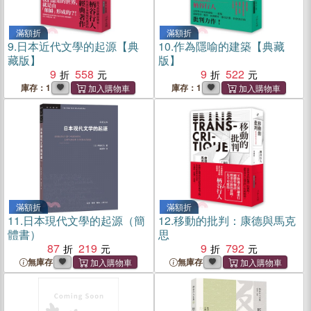
滿額折
滿額折
9.
日本近代文學的起源【典
10.
作為隱喻的建築【典藏
藏版】
版】
9
558
9
522
庫存：1
庫存：1
滿額折
滿額折
11.
日本現代文學的起源（簡
12.
移動的批判：康德與馬克
體書）
思
87
219
9
792
無庫存
無庫存