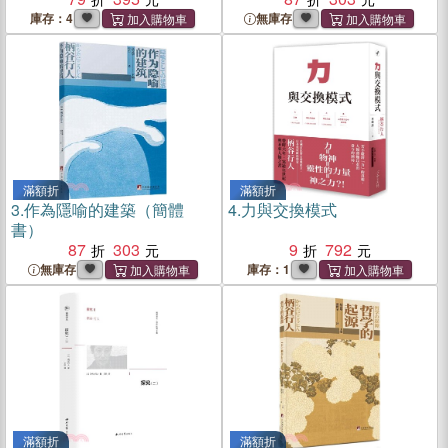
庫存：4
無庫存
滿額折
滿額折
3.
作為隱喻的建築（簡體
4.
力與交換模式
書）
87
303
9
792
無庫存
庫存：1
滿額折
滿額折