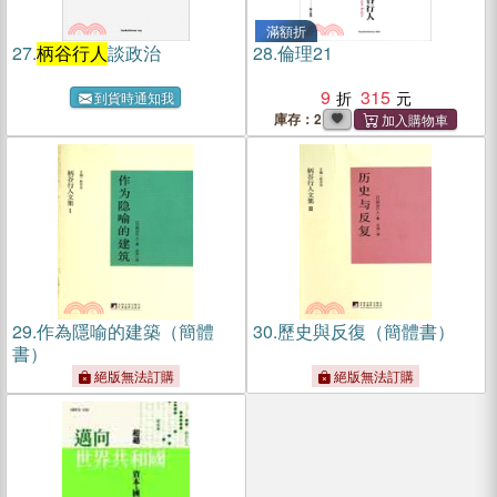
滿額折
27.
柄谷行人
談政治
28.
倫理21
9
315
到貨時通知我
庫存：2
29.
作為隱喻的建築（簡體
30.
歷史與反復（簡體書）
書）
絕版無法訂購
絕版無法訂購