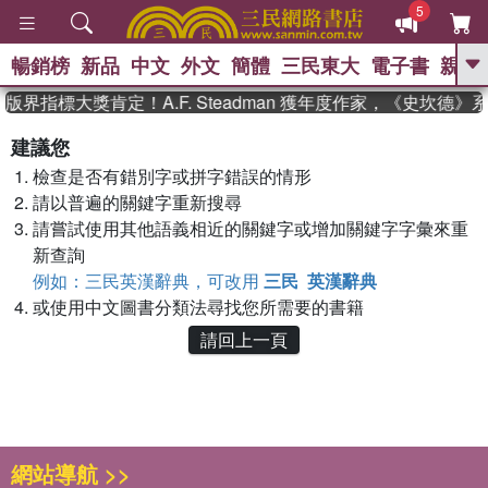
5
暢銷榜
新品
中文
外文
簡體
三民東大
電子書
親子
GO
版界指標大獎肯定！A.F. Steadman 獲年度作家，《史坎德
、
熱搜：
東野圭吾
高希均教授回憶錄
建議您
、
、
、
The Odyssey
父親節
如果歷
檢查是否有錯別字或拼字錯誤的情形
、
、
史是一群喵
暑期推薦
國際布克
、
、
請以普遍的關鍵字重新搜尋
獎 臺灣漫遊錄
方念華
台灣的李
、
、
登輝時代
數學女孩：黎曼猜想
請嘗試使用其他語義相近的關鍵字或增加關鍵字字彙來重
偉大的迷走神經
新查詢
例如：三民英漢辭典，可改用
三民 英漢辭典
或使用中文圖書分類法尋找您所需要的書籍
請回上一頁
網站導航 >>